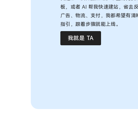
板，或者 AI 帮我快速建站，省去
广告、物流、支付，我都希望有清
指引，跟着步骤就能上线。
我就是 TA