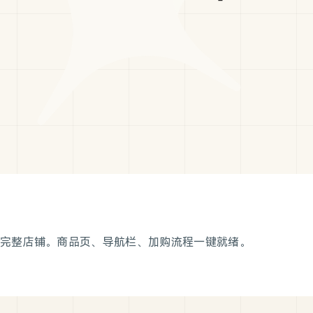
成完整店铺。商品页、导航栏、加购流程一键就绪。