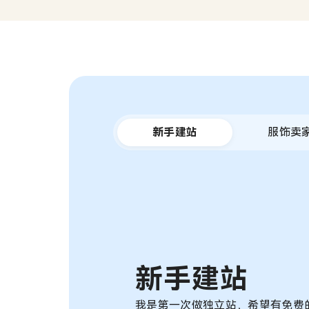
新手建站
服饰卖
新手建站
我是第一次做独立站，希望有免费