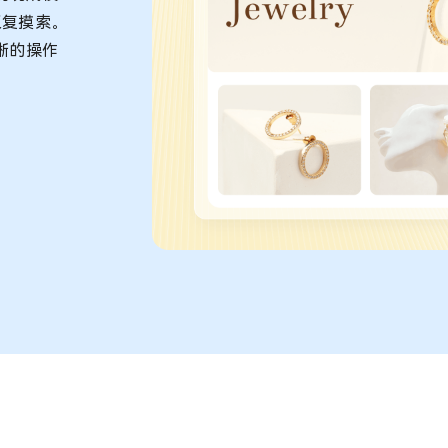
反复摸索。
晰的操作