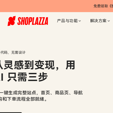
跨
免费领取《
境
独
立
产品与功能
解决方案
站
建
站
平
台
独立站，交给 AI Agent · Meet Athena
与
电
2026 独立站年度
商
解
峰会
决
方
案
现场见证 AI Agent 接管独立站，链接跨境
生态最稀缺官方资源，8 月 7 日深圳见！