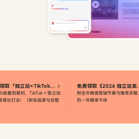
免费领取「独立站×TikTok」实战课程
免费领取《20
从跑量到复利，TikTok × 独立站
附全年跨境营销节奏与爆单攻略
路增长打法！（附实战课与完整
的一年爆单不停
）