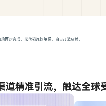
到加购两步完成。无代码拖拽编辑，自由打造店铺。
渠道精准引流，触达全球