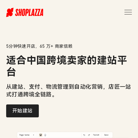
跨
境
独
立
站
建
站
5分钟快速开店，65 万+ 商家信赖
平
适合中国跨境卖家的建站平
台
与
台
电
商
从建站、支付、物流管理到自动化营销，店匠一站
解
式打通跨境全链路。
决
方
案
开始建站