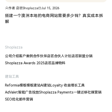
作者 店匠Shoplazza
Jul 15, 2026
搭建一个澳洲本地的电商网站需要多少钱？真实成本拆
解
Shoplazza
公司介绍
客户案例
合作伙伴
店匠合伙人计划
店匠联盟分销
Shoplazza Awards 2025
店匠品牌物料
建站工具
Reformia模板
模板建站
AI建站
Loyalty 收益增长工具
AdValet智能广告投放
Shoplazza Payments
一键迁移
社媒营销
SEO优化
邮件营销