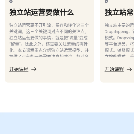
独立站运营要做什么
独立站常
独立站运营离不开引流、留存和转化这三个
独立站主要的运
关键词，这三个关键词对应不同的关注点。
Dropshipp
独立站运营要做的事情，就是把“流量”变成
模式。Dropsh
“留量”。除此之外，还需要关注流量的再转
等平台选品，将
化。本节课程重点介绍独立站运营模型，并
模式。铺货模式
提供了运营的一些需要注意的建议，帮助各
立站的模式。垂
位商家了解独立站的运营。
或者细分市场深
开始课程
开始课程
直接面向消费者
有 COD、PO
况选择最适合自