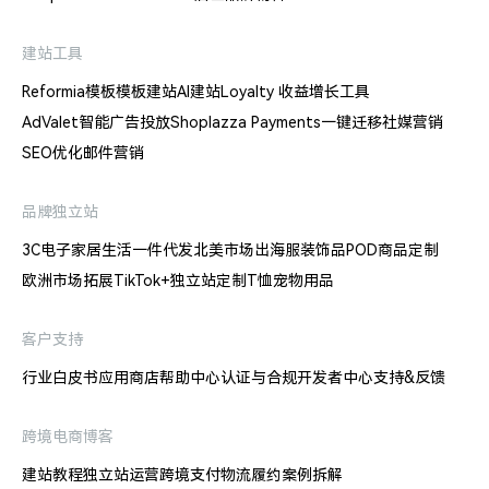
建站工具
Reformia模板
模板建站
AI建站
Loyalty 收益增长工具
AdValet智能广告投放
Shoplazza Payments
一键迁移
社媒营销
SEO优化
邮件营销
品牌独立站
3C电子
家居生活
一件代发
北美市场出海
服装饰品
POD商品定制
欧洲市场拓展
TikTok+独立站
定制T恤
宠物用品
客户支持
行业白皮书
应用商店
帮助中心
认证与合规
开发者中心
支持&反馈
跨境电商博客
建站教程
独立站运营
跨境支付
物流履约
案例拆解