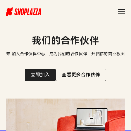
跨
境
独
立
站
有
我们的合作伙伴
哪
些-
来 加入合作伙伴中心，成为我们的合作伙伴，开拓你的商业板图
店
匠
Shoplazza
立即加入
查看更多合作伙伴
合
作
伙
伴
中
心