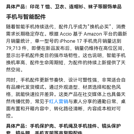
具体产品：印花 T 恤、卫衣、连帽衫、袜子等服饰单品
手机与智能配件
随着智能手机持续迭代，配件几乎成为“换机必买”，消费
需求长期稳定存在。根据 Accio 基于 Amazon 平台的最新
月销量统计，单一型号的 iPhone 17 手机壳月销量达到
79,713 件，即便在新品发布后，销量仍维持在高位区间，
显示出手机配件类目的强市场韧性。这也说明，智能手机
换机率高、配件生命周期短，为配件的持续上新提供了天
然空间。
同时，手机配件更新节奏快、设计可塑性强，非常适合自
有品牌代发货模式。通过外观造型、材质选择和配色风
格，就能快速拉开差异。这类产品在社交媒体上也具备天
然传播优势，常见于
红人营销
与素人分享的通勤日常、桌
面布置和开箱内容中，转化路径清晰，内容成本相对可
控。
具体产品：手机保护壳、手机绳及手机挂件、镜头保护
套、镜头膜、手机支架等高复购配件