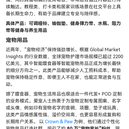
续触达。教程类、打卡类和居家训练场景在社交平台上具
备长期生命力，有助于品牌建立专业与陪伴感。
具体产品：可调哑铃、瑜伽垫、健身弹力带、水瓶、阻力
带等健身与养生用品
宠物用品
近两年，“宠物经济”保持强劲增长。根据 Global Market
Insights 的行业数据，全球宠物护理市场规模已超过 2200
亿美元，其中智能喂食器等智能宠物用品正成为增长最快
的细分方向之一。此类产品能够减少人工照料成本，帮助
宠物保持稳定作息，即便主人不在家，也能正常进食与互
动。
除了喂食器，宠物生活用品也很适合一件代发+ POD 定制
的业务模式。爱宠人士热衷于为宠物定制专属图案、名字
或头像，例如印有宠物名字的食碗、项圈、垫子或玩具，
这类产品情感属性强、溢价空间高，也更容易形成复购和
长期用户关系。 以
Crown & Paw
为例，他们通过个性化
宠物用品打造社群，吸引了约
80 万“宠物家长”粉丝
，网