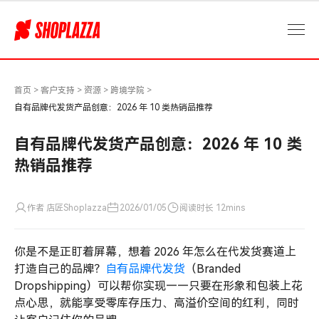
自
有
品
牌
代
发
首页
>
客户支持
>
资源
>
跨境学院
>
货
自有品牌代发货产品创意：2026 年 10 类热销品推荐
产
品
自有品牌代发货产品创意：2026 年 10 类
创
热销品推荐
意：
2026
年
作者 店匠Shoplazza
2026/01/05
阅读时长 12mins
10
类
你是不是正盯着屏幕，想着 2026 年怎么在代发货赛道上
热
销
打造自己的品牌？
自有品牌代发货
（Branded
品
Dropshipping）可以帮你实现——只要在形象和包装上花
推
点心思，就能享受零库存压力、高溢价空间的红利，同时