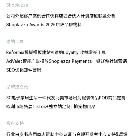
Shoplazza
公司介绍
客户案例
合作伙伴
店匠合伙人计划
店匠联盟分销
Shoplazza Awards 2025
店匠品牌物料
建站工具
Reformia模板
模板建站
AI建站
Loyalty 收益增长工具
AdValet智能广告投放
Shoplazza Payments
一键迁移
社媒营销
SEO优化
邮件营销
品牌独立站
3C电子
家居生活
一件代发
北美市场出海
服装饰品
POD商品定制
欧洲市场拓展
TikTok+独立站
定制T恤
宠物用品
客户支持
行业白皮书
应用商店
帮助中心
认证与合规
开发者中心
支持&反馈