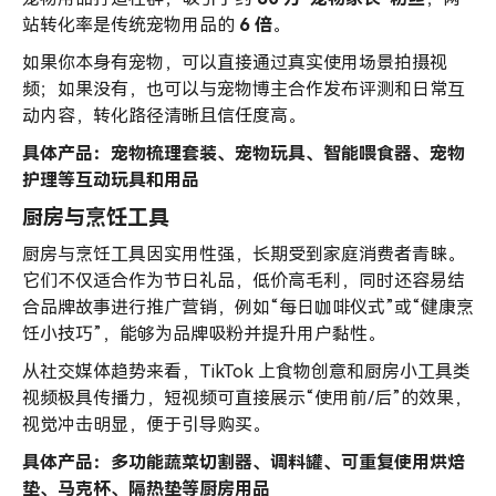
站转化率是传统宠物用品的
6 倍
。
如果你本身有宠物，可以直接通过真实使用场景拍摄视
频；如果没有，也可以与宠物博主合作发布评测和日常互
动内容，转化路径清晰且信任度高。
具体产品：宠物梳理套装、宠物玩具、智能喂食器、宠物
护理等互动玩具和用品
厨房与烹饪工具
厨房与烹饪工具因实用性强，长期受到家庭消费者青睐。
它们不仅适合作为节日礼品，低价高毛利，同时还容易结
合品牌故事进行推广营销，例如“每日咖啡仪式”或“健康烹
饪小技巧”，能够为品牌吸粉并提升用户黏性。
从社交媒体趋势来看，TikTok 上食物创意和厨房小工具类
视频极具传播力，短视频可直接展示“使用前/后”的效果，
视觉冲击明显，便于引导购买。
具体产品：多功能蔬菜切割器、调料罐、可重复使用烘焙
垫、马克杯、隔热垫等厨房用品