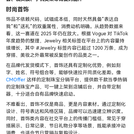
时尚首饰
饰品不依赖尺码，试错成本低，同时天然具备“表达自
我”和“送礼”的双重属性，消费动机明确。从趋势数据来
看，这一赛道在 2025 年仍在放大。根据 Vogue 对 TikTok
年度趋势的整理，Jewelry 相关标签在平台上的内容量持
续增长，其中 #Jewelry 标签内容已超过 1200 万条，成为
穿搭、美妆之外最常被反复创作的品类之一。
在品牌代发货模式下，首饰还具有定制化优势，例如刻
字、姓名、符号组合等，能够快速拉开同质化差距。像
CMOffer
这样的定制珠宝分销平台，提供数千款当季热销
的定制珠宝产品，可一键上架到店铺后台，并自带定制
器，十分适合自有品牌快速启动。
不难看出，首饰不仅是商品，更是内容素材。通过定制化
设计、符号表达和风格区隔，品牌可以迅速建立辨识度。
同时，首饰类内容在社交平台上的传播门槛低，常见于穿
搭展示、日常记录、节日礼物分享等场景，既能承接冲动
消费，也适合节日营销与复购设计。