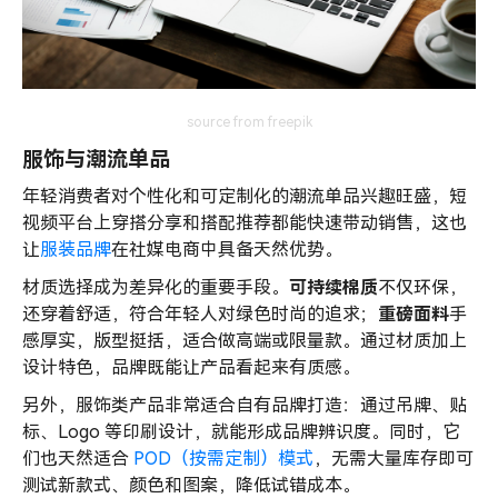
source from freepik
服饰与潮流单品
年轻消费者对个性化和可定制化的潮流单品兴趣旺盛，短
视频平台上穿搭分享和搭配推荐都能快速带动销售，这也
让
服装品牌
在社媒电商中具备天然优势。
材质选择成为差异化的重要手段。
可持续棉质
不仅环保，
还穿着舒适，符合年轻人对绿色时尚的追求；
重磅面料
手
感厚实，版型挺括，适合做高端或限量款。通过材质加上
设计特色，品牌既能让产品看起来有质感。
另外，服饰类产品非常适合自有品牌打造：通过吊牌、贴
标、Logo 等印刷设计，就能形成品牌辨识度。同时，它
们也天然适合
POD（按需定制）模式
，无需大量库存即可
测试新款式、颜色和图案，降低试错成本。