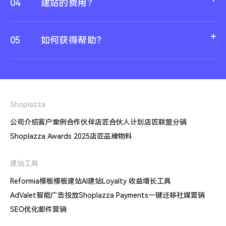
04
建站的费用？
05
如何获得帮助？
Shoplazza
公司介绍
客户案例
合作伙伴
店匠合伙人计划
店匠联盟分销
Shoplazza Awards 2025
店匠品牌物料
建站工具
Reformia模板
模板建站
AI建站
Loyalty 收益增长工具
AdValet智能广告投放
Shoplazza Payments
一键迁移
社媒营销
SEO优化
邮件营销