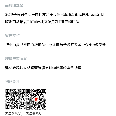
品牌独立站
3C电子
家居生活
一件代发
北美市场出海
服装饰品
POD商品定制
欧洲市场拓展
TikTok+独立站
定制T恤
宠物用品
客户支持
行业白皮书
应用商店
帮助中心
认证与合规
开发者中心
支持&反馈
跨境电商博客
建站教程
独立站运营
跨境支付
物流履约
案例拆解
扫码关注
关注公众号

关注视频号
