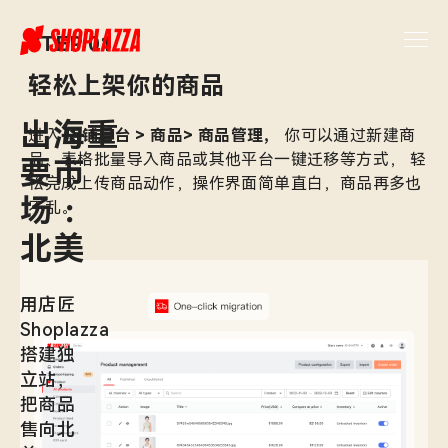
STEP 01
轻松上架你的商品
出海重
进入
店铺后台 > 商品> 商品管理，
你可以通过新建商
品、表格批量导入商品或其他平台一键迁移等方式， 轻
要市
松完成上传商品动作，操作界面简单直白，商品再多也
场 ：
不乱。
北美
用店匠
Shoplazza
搭建独
立站，
把商品
售向北