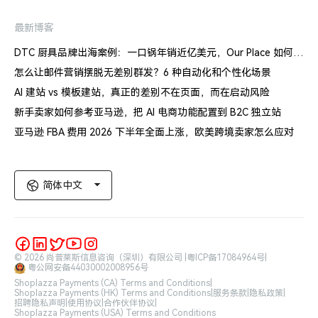
最新博客
DTC 厨具品牌出海案例：一口锅年销近亿美元，Our Place 如何建立信任体系
怎么让邮件营销摆脱无差别群发？6 种自动化和个性化场景
AI 建站 vs 模板建站，真正的差别不在页面，而在启动风险
新手卖家如何参考亚马逊，把 AI 电商功能配置到 B2C 独立站
亚马逊 FBA 费用 2026 下半年全面上涨，欧美跨境卖家怎么应对
简体中文
© 2026 尚普莱斯信息咨询（深圳）有限公司 |
粤ICP备17084964号
|
粤公网安备44030002008956号
Shoplazza Payments (CA) Terms and Conditions
|
Shoplazza Payments (HK) Terms and Conditions
|
服务条款
|
隐私政策
|
招聘隐私声明
|
使用协议
|
合作伙伴协议
|
Shoplazza Payments (USA) Terms and Conditions