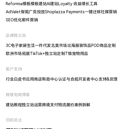
Reformia模板
模板建站
AI建站
Loyalty 收益增长工具
AdValet智能广告投放
Shoplazza Payments
一键迁移
社媒营销
SEO优化
邮件营销
品牌独立站
3C电子
家居生活
一件代发
北美市场出海
服装饰品
POD商品定制
欧洲市场拓展
TikTok+独立站
定制T恤
宠物用品
客户支持
行业白皮书
应用商店
帮助中心
认证与合规
开发者中心
支持&反馈
跨境电商博客
建站教程
独立站运营
跨境支付
物流履约
案例拆解
扫码关注