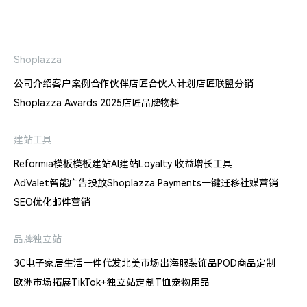
Shoplazza
公司介绍
客户案例
合作伙伴
店匠合伙人计划
店匠联盟分销
Shoplazza Awards 2025
店匠品牌物料
建站工具
Reformia模板
模板建站
AI建站
Loyalty 收益增长工具
AdValet智能广告投放
Shoplazza Payments
一键迁移
社媒营销
SEO优化
邮件营销
品牌独立站
3C电子
家居生活
一件代发
北美市场出海
服装饰品
POD商品定制
欧洲市场拓展
TikTok+独立站
定制T恤
宠物用品