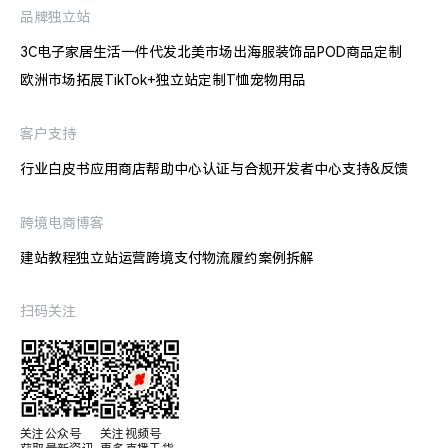
品牌独立站
3C电子
家居生活
一件代发
北美市场出海
服装饰品
POD商品定制
欧洲市场拓展
TikTok+独立站
定制T恤
宠物用品
客户支持
行业白皮书
应用商店
帮助中心
认证与合规
开发者中心
支持&反馈
跨境电商博客
建站教程
独立站运营
跨境支付
物流履约
案例拆解
扫码关注
关注公众号

关注视频号
