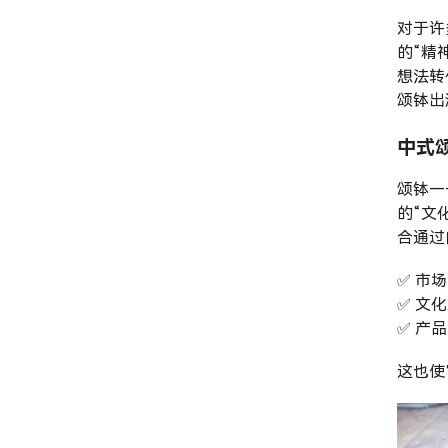
对于许
的“精
想法转
颂钵出
中式
颂钵—
的“文
合通过
✅ 市
✅ 文
✅ 产
这也使