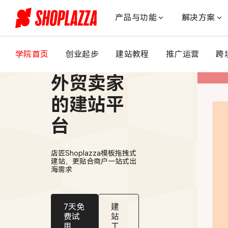
20
秒
产品与功能
解决方案
破
百
万
学院首页
创业起步
建站教程
推广运营
跨
适合中国
播
放：
外贸卖家
中
式
的建站平
颂
台
钵
如
何
店匠Shoplazza模板拖拽式
踩
建站，更贴合商户一站式出
中
海需求
声
音
疗
7天免
建
愈
费试
站
用
工