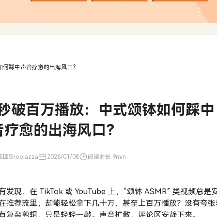
钵如何踩中声音疗愈的出海风口？
0 秒破百万播放：中式颂钵如何踩中
音疗愈的出海风口？
匠Shoplazza
2026/01/08
阅读时长 9min
发现，在 TikTok 或 YouTube 上，“颂钵 ASMR” 类视频总是
在推荐流里，却能轻松拿下几十万、甚至上百万播放？没有夸张
有复杂剪辑，只是轻轻一敲。声音扩散，评论区安静下来。