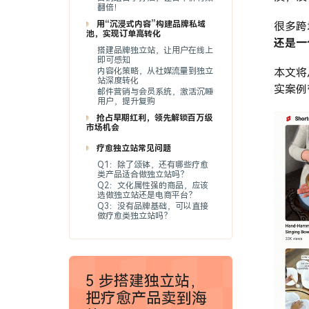
翻倍！
用“沉浸式内容”构建品牌私域
很多跨
池，实现订单高转化
还是一
搭建品牌独立站，让用户在线上
即可感知
内容化策略，从社媒流量到独立
本文将
站深度转化
实案例
邮件营销与会员系统，激活沉睡
用户，提升复购
抢占早期红利，领先解锁百万级
市场机会
疗愈独立站常见问题
Q1：除了颂钵，还有哪些疗愈
类产品适合做独立站吗？
Q2：文化属性强的商品，应该
选做独立站还是电商平台？
Q3：没有品牌基础，可以直接
做疗愈类独立站吗？
5 步搭建独立站，
把疗愈产品卖到海