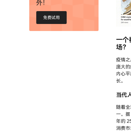
外！
免费试用
一个
场？
疫情之
庞大的
内心平
长。
当代
随着全
一。据 
年的 2
消费市