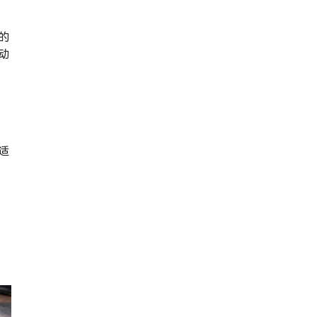
的
动
适