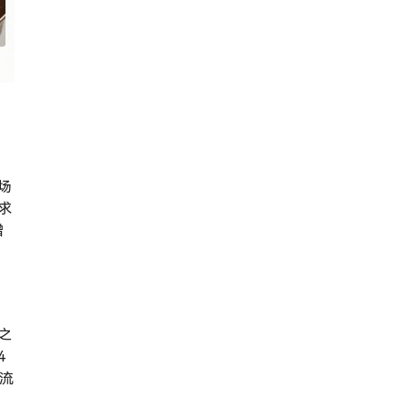
场
求
增
之
4
主流