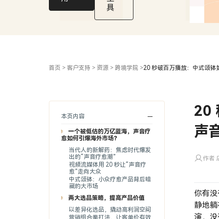
的
具
出
海
风
口？
首页
>
客户支持
>
资源
>
跨境学院
>
20 秒破百万播放：中式颂
2
本页内容
声
一个被低估的万亿蓝海，声音疗
愈如何引爆海外市场？
当代人的新解药：焦虑时代爆发
出的“声音疗愈潮”
作者 店
视频流媒体用 20 秒让“声音疗
愈”走向大众
中式颂钵：小众疗愈产品背后暗
藏的大市场
你有没有
两大选品策略，提高产品价值
静地躺
以差异化选品，撬动高利润空间
演，没
营销组合拳打法，让客单价有效