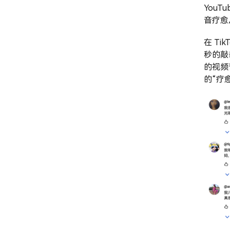
You
音疗愈
在 Ti
秒的敲
的视频
的“疗