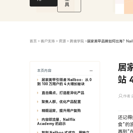
万
具
用
户
首页
>
客户支持
>
资源
>
跨境学院
>
居家美甲品牌如何出海？Nailb
居家
本页内容
站 
居家美甲引领者 Nailboo：从 0
到 100 万用户的 4 大增长秘诀
直击痛点，打造差异化产品
作者 店
聚焦人群，优化产品配置
精细运营，提升用户复购
还记得
内容即流量，Nailflix
Academy 的启示
食”的
再到“
复刻 Nailboo 式成功，用独立