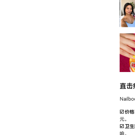
直击
Nai
☑️ 价
元。
☑️ 卫
响。