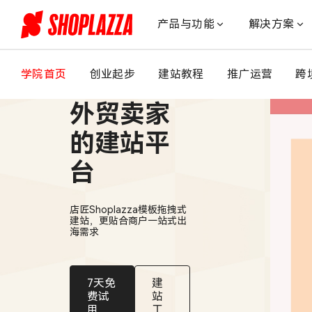
居
家
产品与功能
解决方案
美
甲
品
学院首页
创业起步
建站教程
推广运营
跨
适合中国
牌
如
外贸卖家
何
出
的建站平
海？
台
Nailboo
独
立
店匠Shoplazza模板拖拽式
站
建站，更贴合商户一站式出
4
海需求
步
拿
下
7天免
建
100
费试
站
用
工