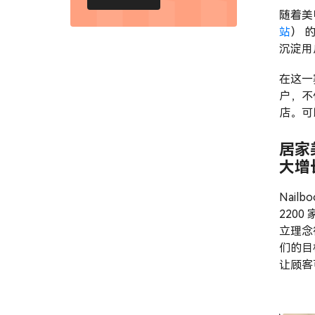
随着美
站
） 
沉淀用
在这一
户，不
店。可
居家美
大增
Nailb
220
立理念
们的目
让顾客