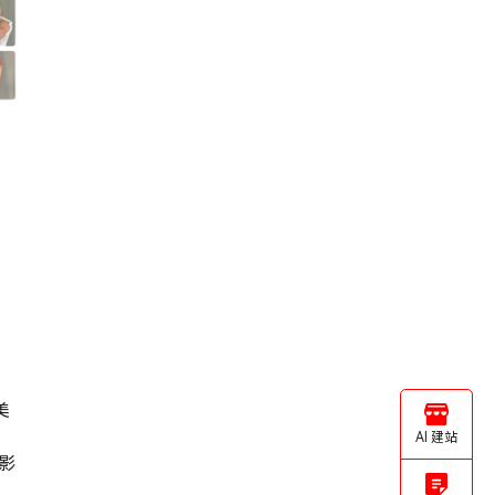
美
AI 建站
影