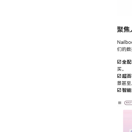
聚焦
Nai
们的数
☑️ 全
买。
☑️ 超
景甚至
☑️ 