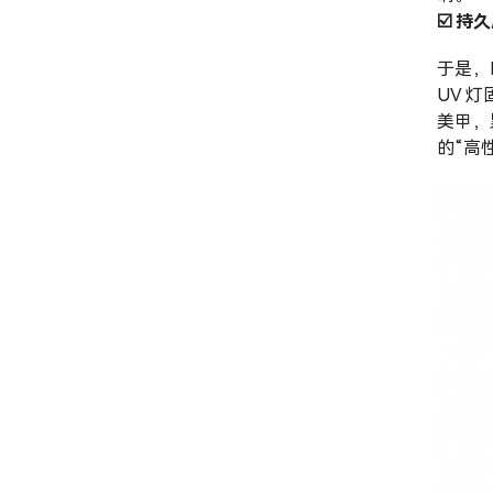
☑️ 持
于是，
UV 
美甲，
的“高