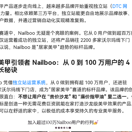
甲产品逐步走向线上，越来越多品牌开始重视独立站（
DTC 网
的力量。相比依赖第三方平台，独立站能更自由地展示品牌故事
户数据，并通过营销自动化实现精准复购。
赛道中，Nailboo 无疑是个亮眼的案例。它从 0 用户做到超百万
仅运营着成功的独立站，还将产品销往 2200 多家沃尔玛线下门
以说，Nailboo 是“居家美甲”趋势的标杆品牌。
甲引领者 Nailboo：从 0 到 100 万用户的 4
长秘诀
oo 凭借
独立站运营系统
，从 0 做到拥有超 100 万用户，还进驻
0 家沃尔玛线下门店，成为“居家美甲”赛道的标杆品牌。该品牌的
很直白：
不想让用户在 “贵价沙龙” 和 “廉价指甲油” 里二选一
。
标是创造一种无需花费巨资就能在家打造沙龙级美甲效果的产品
可以在舒适的家中，以极低的成本享受持久的专业美甲服务。