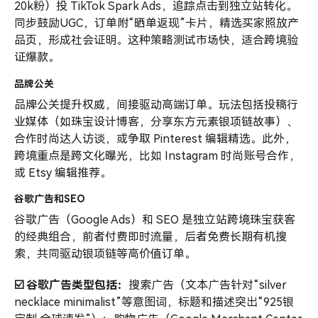
20k粉）投 TikTok Spark Ads，追踪点击到独立站转化。
同步鼓励UGC，订单附“晒单返现”卡片，精选买家照放产
品页，形成社会证明。这种策略测试市场快，适合跨境验
证爆款。
品牌公关
品牌公关提升权威，间接驱动高端订单。玩法包括投稿行
业媒体（如珠宝设计博客，分享东方元素银项链故事）、
合作时尚达人访谈，或争取 Pinterest 编辑精选。此外，
跨境重点是跨文化曝光，比如 Instagram 时尚账号合作，
或 Etsy 编辑推荐。
谷歌广告和SEO
谷歌广告（Google Ads）和 SEO 是独立站跨境珠宝获客
的经典组合，前者付费即时流量，后者免费长期有机搜
索，共同驱动银项链等高价值订单。
☑️ 谷歌广告类型包括：
搜索广告（文本广告针对“silver
necklace minimalist”等意图词，标题和描述突出“925银