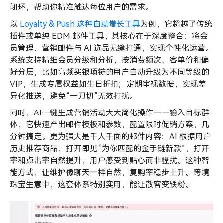
闭环，帮助你精准触达每位用户的需求。
以
Loyalty & Push 这种自动增长工具
为例，它超越了传统
插件或单纯 EDM 邮件工具，其核心在于深度整合：将会
员管理、营销邮件与 AI 选品无缝打通，实现个性化运营。
系统支持精细会员分级和分析，按消费频次、客单价和偏
好分层，比如高频买银项链的用户自动升级为不同等级的
VIP，生成专属权益如生日折扣；定期审视数据，实现差
异化推送，避免“一刀切”无效打扰。
同时，AI一键生成营销活动大大简化操作——输入目标群
体，它快速产出邮件模板和参数，配置限时促销方案，几
分钟搞定。更为强大是千人千面的邮件内容：AI 根据用户
历史推荐商品，打开即见“为你匹配的金手链新款”，打开
率和点击率自然提升，用户感受到贴心而非骚扰。这种智
能方式，让维护像聊天一样自然，复购率稳步上升。跨境
珠宝生意中，这套体系特别实用，能让散客变铁粉。