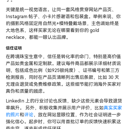
关键是统一视觉语言。让同一套风格贯穿网站产品页、
Instagram 帖子、小卡片感谢语和包装盒。举例来说，你
的摄影风格固定用自然光+模特叠戴场景，主色调始终是
大地色系，这样买家无论在哪里看到你的 gold
necklace，都能一眼认出品牌。
信任证明
在跨境珠宝生意中，信任是转化率的命门，特别是高价值
产品如贵金属和定制款。建议每件商品都展示详细材质说
明，包括成色比例（如925银纯度）、证书编号和第三方
检测报告，同时在产品页清晰列出售后条款，比如 30 天
无理由退货或免费维修政策。这些细节能打消海外买家对
真伪和质量的顾虑。
LinkedIn 上的行业讨论也反馈，缺少这些元素会导致退货
率飙升。 另外，积极收集并展示用户评价，比如
真实买家
的照片
和
评论
，放在网站显眼位置，作为社会证明进一步
强化信心。起步时，你可以用首批订单的反馈快速积累这
些内容，逐步形成信任闭环。