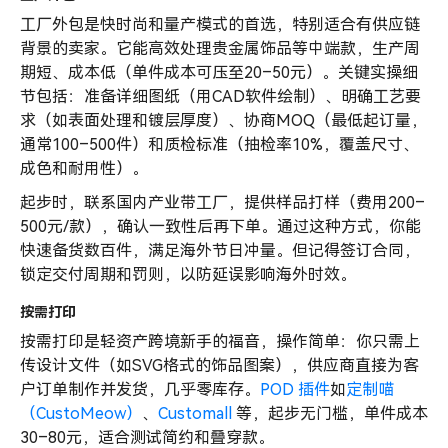
工厂外包是快时尚和量产模式的首选，特别适合有供应链
背景的卖家。它能高效处理贵金属饰品等中端款，生产周
期短、成本低（单件成本可压至20–50元）。关键实操细
节包括：准备详细图纸（用CAD软件绘制）、明确工艺要
求（如表面处理和镀层厚度）、协商MOQ（最低起订量，
通常100–500件）和质检标准（抽检率10%，覆盖尺寸、
成色和耐用性）。
起步时，联系国内产业带工厂，提供样品打样（费用200–
500元/款），确认一致性后再下单。通过这种方式，你能
快速备货数百件，满足海外节日冲量。但记得签订合同，
锁定交付周期和罚则，以防延误影响海外时效。
按需打印
按需打印是轻资产跨境新手的福音，操作简单：你只需上
传设计文件（如SVG格式的饰品图案），供应商直接为客
户订单制作并发货，几乎零库存。
POD 插件
如
定制喵
（CustoMeow）
、
Customall
等，起步无门槛，单件成本
30–80元，适合测试简约和叠穿款。