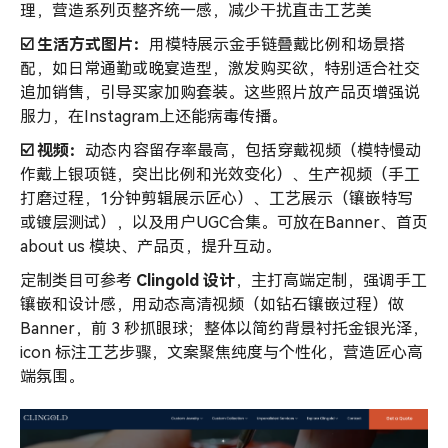
理，营造系列页整齐统一感，减少干扰直击工艺美
☑️ 生活方式图片：
用模特展示金手链叠戴比例和场景搭
配，如日常通勤或晚宴造型，激发购买欲，特别适合社交
追加销售，引导买家加购套装。这些照片放产品页增强说
服力，在Instagram上还能病毒传播。
☑️ 视频：
动态内容留存率最高，包括穿戴视频（模特慢动
作戴上银项链，突出比例和光效变化）、生产视频（手工
打磨过程，1分钟剪辑展示匠心）、工艺展示（镶嵌特写
或镀层测试），以及用户UGC合集。可放在Banner、首页
about us 模块、产品页，提升互动。
定制类目可参考
Clingold 设计
，主打高端定制，强调手工
镶嵌和设计感，用动态高清视频（如钻石镶嵌过程）做
Banner，前 3 秒抓眼球；整体以简约背景衬托金银光泽，
icon 标注工艺步骤，文案聚焦纯度与个性化，营造匠心高
端氛围。