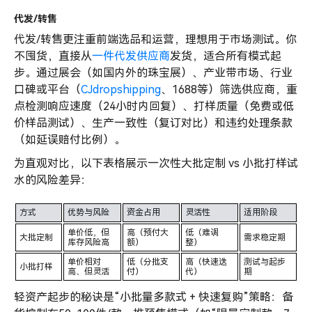
代发/转售
代发/转售更注重前端选品和运营，理想用于市场测试。你
不囤货，直接从
一件代发供应商
发货，适合所有模式起
步。通过展会（如国内外的珠宝展）、产业带市场、行业
口碑或平台（
CJdropshipping
、1688等）筛选供应商，重
点检测响应速度（24小时内回复）、打样质量（免费或低
价样品测试）、生产一致性（复订对比）和违约处理条款
（如延误赔付比例）。
为直观对比，以下表格展示一次性大批定制 vs 小批打样试
水的风险差异：
方式
优势与风险
资金占用
灵活性
适用阶段
单价低，但
高（预付大
低（难调
大批定制
需求稳定期
库存风险高
额）
整）
单价相对
低（分批支
高（快速迭
测试与起步
小批打样
高、但灵活
付）
代）
期
轻资产起步的秘诀是“小批量多款式 + 快速复购”策略：备