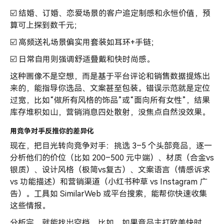
☑️ 结婚、订婚、恋爱场景的客户追定制感和永恒价值，预
算可上探到数千元；
☑️ 高频送礼场景偏实用套装如耳环+手链；
☑️ 日常自用则强调舒适叠戴和快时尚感。
这种画像不是空想，而是基于平台评论和销售数据提炼出
来的，能指导你选品、文案甚至包装。错误示范就是定位
过宽，比如“做所有风格的饰品”或“面向所有女性”，结果
库存堆积如山，营销消息四处散射，没焦点自然没效果。
用竞争对手反推你的差异化
现在，把目光转向竞争对手：挑选 3–5 个头部竞品，逐一
分析他们的价位（比如 200–500 元中端）、材质（合金vs
银质）、设计风格（极简vs复古）、文案语言（情感诉求
vs 功能描述）和营销渠道（小红书种草 vs Instagram 广
告）。工具如 SimilarWeb 或平台搜索，能帮你快速收集
这些情报。
分析完，就能找出空档。比如，如果竞品主打欧美快时