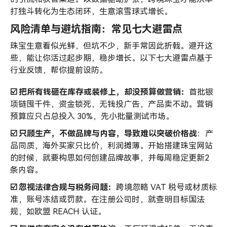
打独斗转化为生态闭环，生意滚雪球式增长。
风险清单与避坑指南：常见七大避雷点
珠宝生意看似光鲜，但坑不少，新手常因此折戟。避开这
些，能让你活过起步期，稳步增长。以下七大避雷点基于
行业反馈，帮你提前设防。
☑️ 把所有钱砸在库存或装修上，却没预算做营销：
首批银
项链囤千件，资金锁死，无钱投广告，产品卖不动。营销
预算应只占总投入 30%，先小批量测试市场。
☑️ 只顾生产，不做品牌与内容，导致难以突破价格战
：产
品同质，海外买家只比价，利润摊薄。开始搭建珠宝网站
的时候，就要构思如何创建品牌故事，并每周稳定更新2
条内容。
☑️ 忽视法律合规与税务问题：
跨境忽略 VAT 税号或材质标
准，账号冻结或罚款。在注册公司时，就查明目标国法
规，如欧盟 REACH 认证。