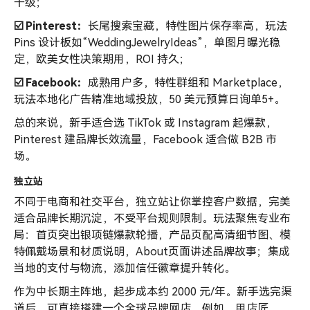
千级；
☑️ Pinterest：
长尾搜索宝藏，特性图片保存率高，玩法
Pins 设计板如“WeddingJewelryIdeas”，单图月曝光稳
定，欧美女性决策期用，ROI 持久；
☑️ Facebook：
成熟用户多，特性群组和 Marketplace，
玩法本地化广告精准地域投放，50 美元预算日询单5+。
总的来说，新手适合选 TikTok 或 Instagram 起爆款，
Pinterest 建品牌长效流量，Facebook 适合做 B2B 市
场。
独立站
不同于电商和社交平台，独立站让你掌控客户数据，完美
适合品牌长期沉淀，不受平台规则限制。玩法聚焦专业布
局：首页突出银项链爆款轮播，产品页配高清细节图、模
特佩戴场景和材质说明，About页面讲述品牌故事；集成
当地的支付与物流，添加信任徽章提升转化。
作为中长期主阵地，起步成本约 2000 元/年。新手选完渠
道后，可直接搭建一个全球品牌网店。例如，用店匠