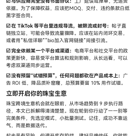
☑️ 与
供应商
完全没有书面协议：
工厂延误或掉单，无追责
依据。为了保障权益，应该把MOQ、交付、违约条款白纸
黑字签合同。
☑️ 在 TikTok 等平台里违规导流，被限流或封号：
帖子直
链独立站，可能会导致流量骤降。应该在站内闭环交易，
或者用“私信详聊”“bio加入官网链接”间接引流。
☑️ 完全依赖某一个平台或渠道：
电商平台和社交平台的政
策更新快，容易受平台算法和规则影响，从长远看，可以
考虑双渠道同步运营。
☑️ 没有预留“试错预算”，任何问题都砍在产品成本上：
广
告 ROI 低，降品质补窟窿，总预算要留 10% 用作试错。
立即开启你的珠宝生意
珠宝跨境生意机会就在眼前，从市场趋势到 9 步执行路
径，本文已拆解得清清楚楚。现在轮到你行动了——别等
完美条件，先选定模式，小批量测试。记住，成功不靠运
气，而是数据迭代。
起步虽有风险，但避开库存陷阱、建好品牌信任，你就能