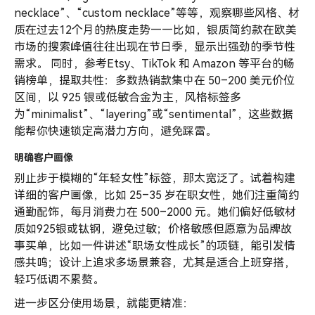
necklace”、“custom necklace”等等，观察哪些风格、材
质在过去12个月的热度走势——比如，银质简约款在欧美
市场的搜索峰值往往出现在节日季，显示出强劲的季节性
需求。 同时，参考Etsy、TikTok 和 Amazon 等平台的畅
销榜单，提取共性：多数热销款集中在 50–200 美元价位
区间，以 925 银或低敏合金为主，风格标签多
为“minimalist”、“layering”或“sentimental”，这些数据
能帮你快速锁定高潜力方向，避免踩雷。
明确客户画像
别止步于模糊的“年轻女性”标签，那太宽泛了。试着构建
详细的客户画像，比如 25–35 岁在职女性，她们注重简约
通勤配饰，每月消费力在 500–2000 元。她们偏好低敏材
质如925银或钛钢，避免过敏；价格敏感但愿意为品牌故
事买单，比如一件讲述“职场女性成长”的项链，能引发情
感共鸣；设计上追求多场景兼容，尤其是适合上班穿搭，
轻巧低调不累赘。
进一步区分使用场景，就能更精准：