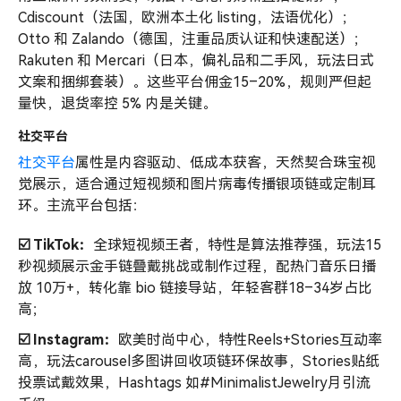
Cdiscount（法国，欧洲本土化 listing，法语优化）；
Otto 和 Zalando（德国，注重品质认证和快速配送）；
Rakuten 和 Mercari（日本，偏礼品和二手风，玩法日式
文案和捆绑套装）。这些平台佣金15–20%，规则严但起
量快，退货率控 5% 内是关键。
社交平台
社交平台
属性是内容驱动、低成本获客，天然契合珠宝视
觉展示，适合通过短视频和图片病毒传播银项链或定制耳
环。主流平台包括：
☑️ TikTok：
全球短视频王者，特性是算法推荐强，玩法15
秒视频展示金手链叠戴挑战或制作过程，配热门音乐日播
放 10万+，转化靠 bio 链接导站，年轻客群18–34岁占比
高；
☑️ Instagram：
欧美时尚中心，特性Reels+Stories互动率
高，玩法carousel多图讲回收项链环保故事，Stories贴纸
投票试戴效果，Hashtags 如#MinimalistJewelry月引流