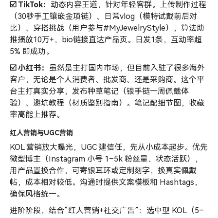
☑️ TikTok：
动态内容王道，针对年轻客群。上传制作过程
（30秒手工镶嵌金项链）、日常vlog（模特试戴前后对
比）、穿搭挑战（用户参与#MyJewelryStyle），算法助
推播放10万+，bio链接直达产品页。日发1条，互动率超
5% 即成功。
☑️ 小红书：
虽然是主打国内市场，但目前入驻了很多海外
客户，无论是个人消费者、批发商、还是采购商。这个平
台主打真实分享，发布种草笔记（银手链一周佩戴体
验）、避坑教程（材质鉴别指南）。笔记配细节图，收藏
率高能上推荐。
红人营销与UGC营销
KOL 营销放大曝光，UGC 建信任，先从小成本起步。优先
微型博主（Instagram 小号 1–5k 粉丝量、状态活跃），
用产品置换合作，可寄银耳环或定制刻字，换真实佩戴
帖，成本相对较低。沟通时提供文案模板和 Hashtags，
确保风格统一。
进阶阶段，结合“红人营销+社交广告”：选中型 KOL（5–