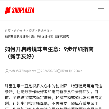
如
何
开
启
跨
境
首页
>
客户支持
>
资源
>
跨境学院
>
珠
如何开启跨境珠宝生意：9步详细指南（新手友好）
宝
生
如何开启跨境珠宝生意：9步详细指南
意：
（新手友好）
9
步
详
作者 店匠Shoplazza
2026/02/06
阅读时长 20min
细
指
珠宝生意一直是很多人心中的创业梦，特别是跨境电商这
南
（新
条路，让无数手作爱好者和电商新手从中尝到甜头。目
手
前。全球珠宝需求稳定增长，轻资产模式如代发和按需定
友
制，让起步门槛大幅降低，不再需要巨额库存或复杂工