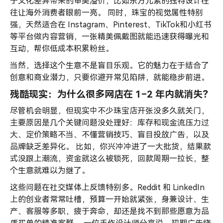
于文化差异带来的审美溢价，比如东方元素的独特设计往
往让海外消费者眼前一亮。 同时，珠宝的视觉属性特别
强，天然适合在 Instagram、Pinterest、TikTok和小红书
等平台做内容营销，一张精美佩戴图就能迅速获得曝光和
互动，帮你低成本积累粉丝。
当然，选择这个生意不是盲目乐观。它的魅力在于结合了
创意和商业潜力，只要你避开常见陷阱，就能稳步前进。
残酷现实：为什么很多网店在 1–2 年内就消失？
尽管机会明显，但现实中不少珠宝店开张没多久就关门，
主要原因是几个关键问题没处理好：库存和现金流压力过
大、定价策略不当、不懂营销技巧、盲目投放广告，以及
品牌缺乏差异化。 比如，你兴冲冲进了一大批货，结果款
式没跟上潮流，资金就这么被锁死，回款周期一拉长，整
个生意就难以为继了。
这些问题在社交媒体上反馈特别多。Reddit 和 LinkedIn
上的创业者常常吐槽，预算一开始就紧张，身兼设计、生
产、客服等多职，疲于奔命，却还是找不到那些愿意为品