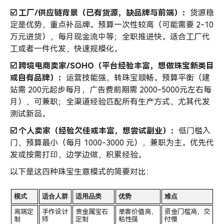
☑️ 工厂/供应链背景（已有货源，缺品牌与
前端
）：
货源稳
定是优势，重点补品牌。预算一次性较高（可能需要 2-10
万元进货），每月现金流中等；全职推进快。适合工厂代
工或者一件代发，快速规模化。
☑️ 跨境电商卖家/SOHO（平台经验丰富，想做珠宝新类目
或自有品牌）：
运营技能强，转珠宝顺畅。预算平衡（建
站需 200元起步每月，广告费前期需 2000-5000元左右每
月），可兼职；全渠道经验匹配所有生产方式，尤其代发
测试新品。
☑️ 个人卖家（经验欠佳或丰富，想尝试副业）：
低门槛入
门，预算最小（每月 1000-3000 元），兼职为主。优先代
发或按需打印，边学边做，积累经验。
以下是这四种珠宝生意模式的简要对比：
模式
适合人群
适用品类
优势
难点
高端定
手作设计
贵金属宝石
单客价值高，
资金门槛高，交
制
师
定制
粘性强
付慢