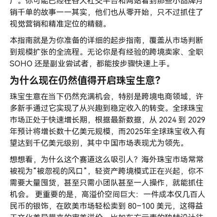
好）
厂。你可能已经在各大社交平台和网站看到那些小品牌月
销千单的故事——其实，他们也从零开始，只不过抓住了
视觉营销和精准定位的精髓。
本指南就是为你准备的详细的起步指南，覆盖从市场判断
到规模扩张的全流程。无论你是有经验的跨境卖家、全职
SOHO 还是副业尝试者，都能按步骤快速上手。
为什么现在仍然值得开启珠宝生意？
珠宝生意在当下仍然充满机会，特别是跨境电商领域，许
多新手通过它实现了从兴趣到稳定收入的转变。全球珠宝
市场正处于快速增长期，根据最新数据，从 2024 到 2029
年预计将增长数十亿美元规模，而2025年全球珠宝收入有
望达到千亿美元级别，其中中国市场表现尤为领先。
想想看，为什么这个赛道这么吸引人？海外珠宝市场常常
被视为“被忽视的风口”，轻资产跨境模式正在兴起，你不
需要大量囤货，甚至只需小团队甚至一人操作，就能抓住
机会。 更重要的是，高溢价空间巨大：一件成本仅几百人
民币的银饰，在欧美市场轻松卖到 80–100 美元，这得益