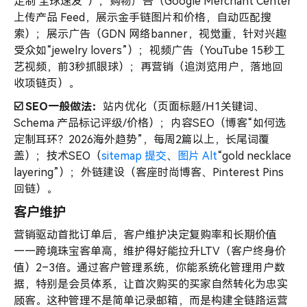
定制 全球速发”）；购物广告（Google Merchant Center
上传产品 Feed，展示金手链图片和价格，自动匹配搜
索）；展示广告（GDN 网络banner，视觉重，针对兴趣
受众如“jewelry lovers”）；视频广告（YouTube 15秒工
艺视频，前3秒抓眼球）；再营销（追浏览用户，落地回
收项链页）。
☑️
SEO
一般做法：
站内优化（页面标题/H1关键词、
Schema 产品标记评级/价格）；内容SEO（博客“如何选
定制耳环？2026海外趋势”，每周2篇以上，长尾词覆
盖）；技术SEO（
sitemap 提交
、
图片 Alt
“gold necklace
layering”）；外链建设（客座时尚博客、Pinterest Pins
回链）。
客户维护
营销驱动首批订单后，客户维护决定复购率和长期价值
——跨境珠宝客单高，维护得好能拉升LTV（客户终身价
值）2–3倍。通过客户管理系统，你能系统化管理用户数
据，特别是会员体系，让首次购买的买家自然转化为忠实
顾客。这种管理不是简单记录邮箱，而是构建全链路运营