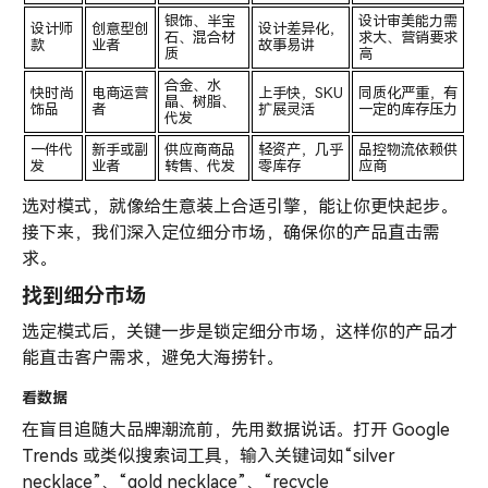
银饰、半宝
设计审美能力需
设计师
创意型创
设计差异化，
石、混合材
求大、营销要求
款
业者
故事易讲
质
高
合金、水
快时尚
电商运营
上手快，SKU
同质化严重，有
晶、树脂、
饰品
者
扩展灵活
一定的库存压力
代发
一件代
新手或副
供应商商品
轻资产，几乎
品控物流依赖供
发
业者
转售、代发
零库存
应商
选对模式，就像给生意装上合适引擎，能让你更快起步。
接下来，我们深入定位细分市场，确保你的产品直击需
求。
找到细分市场
选定模式后，关键一步是锁定细分市场，这样你的产品才
能直击客户需求，避免大海捞针。
看数据
在盲目追随大品牌潮流前，先用数据说话。打开 Google
Trends 或类似搜索词工具，输入关键词如“silver
necklace”、“gold necklace”、“recycle