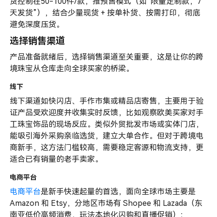
货控制在50-100件/款，推预售模式（如“限量定制款，7
天发货”），结合少量现货 + 按单补货、按需打印，彻底
避免深度压货。
选择销售渠道
产品准备就绪后，选择销售渠道至关重要，这是让你的跨
境珠宝从仓库走向全球买家的桥梁。
线下
线下渠道如快闪店、手作市集或精品店寄售，主要用于验
证产品受欢迎度并收集实时反馈，比如观察欧美买家对手
工珠宝饰品的现场反应。类似外贸批发市场或实体门店，
能吸引海外采购亲临选货，建立大单合作。但对于跨境电
商新手，这方法门槛较高，需要稳定客源和物流支持，更
适合已有销量的老手卖家。
电商平台
电商平台
是新手快速起量的首选，面向全球市场主要是
Amazon 和 Etsy，分地区市场有 Shopee 和 Lazada（东
南亚低价高频消费，玩法本地化闪购和直播促销）；