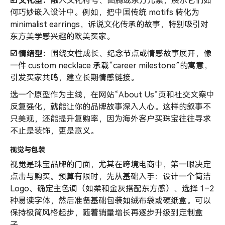
☑️ 文化型：
融入文化符号、图腾或东方元素，展示它们如
何巧妙嵌入设计中。例如，把中国传统 motifs 转化为
minimalist earrings，诉说文化传承的故事，特别吸引对
东方美学感兴趣的欧美买家。
☑️ 情绪型：
围绕女性成长、纪念节点或情感故事展开，像
一件 custom necklace 承载“career milestone”的寓意，
引发买家共鸣，建立长期情感链接。
选一个原型作为主线，在网站“About Us”页和社交文案中
反复强化，就能让你的品牌故事深入人心。这样的叙事不
只美观，还能提升复购率，因为海外客户买珠宝往往寻求
不止是装饰，更是意义。
视觉与包装
视觉是珠宝品牌的门面，尤其在跨境电商中，第一眼决定
点击与购买。预算有限时，先从基础入手：设计一个简洁
Logo、确定主色调（如柔和金灰搭配东方感）、选择 1–2
种易读字体，然后准备基础包装如绒布袋或硬纸盒。可以
保持极简风格起步，随着销量增长再逐步升级到定制盒
子。