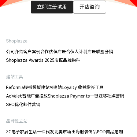
立即注册试用
开店咨询
Shoplazza
公司介绍
客户案例
合作伙伴
店匠合伙人计划
店匠联盟分销
Shoplazza Awards 2025
店匠品牌物料
建站工具
Reformia模板
模板建站
AI建站
Loyalty 收益增长工具
AdValet智能广告投放
Shoplazza Payments
一键迁移
社媒营销
SEO优化
邮件营销
品牌独立站
3C电子
家居生活
一件代发
北美市场出海
服装饰品
POD商品定制