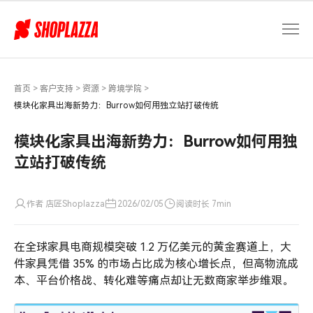
模
块
化
家
具
出
首页
>
客户支持
>
资源
>
跨境学院
>
海
模块化家具出海新势力：Burrow如何用独立站打破传统
新
势
模块化家具出海新势力：Burrow如何用独
力：
立站打破传统
Burrow
如
何
作者 店匠Shoplazza
2026/02/05
阅读时长 7min
用
独
在全球家具电商规模突破 1.2 万亿美元的黄金赛道上，大
立
站
件家具凭借 35% 的市场占比成为核心增长点，但高物流成
打
本、平台价格战、转化难等痛点却让无数商家举步维艰。
破