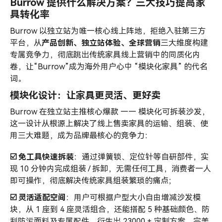
Burrow 提供什么解决方案？三大技巧提高家
具转化率
Burrow 以独立站为唯一核心线上阵地，拒绝入驻第三方
平台，从
产品创新、独立站体验、全球营销
三大维度构建
专属竞争力，彻底跳出传统家具线上营销中的同质化内
卷，让“Burrow”成为海外用户心中 “模块化家具” 的代名
词。
模块化设计：让家具更灵活、更好卖
Burrow 在独立站主推核心爆款 —— 模块化可拆装沙发，
这一设计从根源上解决了线上售卖家具的运输、组装、使
用三大难题，成为品牌最核心的竞争力：
☑️ 免工具快速拆装
：通过弹簧锁、定位针等自研部件，实
现 10 分钟内完成组装 / 拆卸，无需任何工具，消费者一人
即可操作，彻底解决传统家具组装繁琐的痛点；
☑️ 灵活适配空间
：用户可根据户型大小自由增减沙发模
块，从 1 座到 4 座灵活组合，还能搭配 5 种基础颜色、防
刮防污面料及专属配件，衍生出 23000 + 定制方案，完美