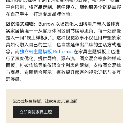
Burrow 选择独立站作为卖货的核心载体，核心在于摆脱
平台限制，将
产品定制、信任建立、履约服务
全链路掌握
在自己手中，打造专属品牌体验：
☑️
沉浸式购物：
Burrow 以场景化大图将用户带入各种真
实家居情境——从客厅休闲区到书房静思角，每一处都像
走入一间“线上样板间”。这种视觉叙事不仅让用户想象家
具如何融入自己的生活，也自然延伸出品牌的生活方式理
念。而
独立站主题模板 Reformia
在家具主题模板上也进
行了深度优化，提供网格、瀑布流、图文混合等多种样式
面板，打破传统导航仅限文字列表的限制，支持图文混排
与商品、专题组合展示，有效提升顾客的视觉记忆与交互
沉浸感。
沉浸式场景模板，让家具展示更出彩
立即浏览家具主题