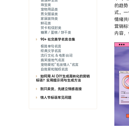
健康养生类
珠宝类
的趋势
宠物用品类
式。一
男女服装类
家居装饰类
情绪共
鲜花类
营销标
贺卡和信封类
糖果 / 蛋糕 / 饼干类
内容，
90+ 社交美学名言合集
极简单句名言
经典文学名言
流行文化 & 电影台词
搞笑接地气名言
宠物爱和“毛孩情人”名言
自我爱和赋权名言
如何用 AI DIY生成高转化的营销
标语？实用提示词与生成方法
别只卖货，先建立情感连接
情人节标语常见问题