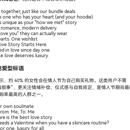
together, just like our bundle deals.
e one who has your heart (and your hoodie).
as unique as your "how we met" story.
c romance, modern delivery.
love you" they can actually wear.
arts. One wishlist.
ove Story Starts Here.
d in love since day one.
e love deserves luxury.
宠爱型标语
示，约 40% 的女性会在情人节为自己购买礼物。这类用户不需
情叙事”，更关注情绪补偿、仪式感与自我肯定，是情人节期间最
购率最高的人群之一。
r own soulmate.
from: Me, To: Me.
re is the best love story.
eds a Valentine when you have a skincare routine?
or one, luxury for all.