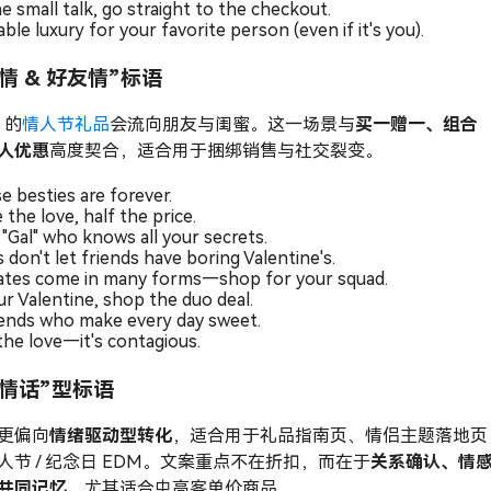
e small talk, go straight to the checkout.
ble luxury for your favorite person (even if it's you).
情 & 好友情”标语
% 的
情人节礼品
会流向朋友与闺蜜。这一场景与
买一赠一、组合
人优惠
高度契合，适合用于捆绑销售与社交裂变。
e besties are forever.
the love, half the price.
 "Gal" who knows all your secrets.
 don't let friends have boring Valentine's.
tes come in many forms—shop for your squad.
ur Valentine, shop the duo deal.
iends who make every day sweet.
the love—it's contagious.
漫情话”型标语
更偏向
情绪驱动型转化
，适合用于礼品指南页、情侣主题落地页
人节 / 纪念日 EDM。文案重点不在折扣，而在于
关系确认、情
共同记忆
，尤其适合中高客单价商品。