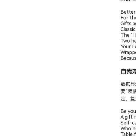
Better 
For th
Gifts 
Classi
The "I 
Two he
Your L
Wrappe
Becaus
自我
数据显
要“爱
定、复
Be you
A gift 
Self-ca
Who ne
Table f