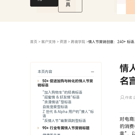
词）
具
首页
>
客户支持
>
资源
>
跨境学院
>
情人节营销创意：240+ 标
情
本页内容
名
50+ 促进加购与转化的情人节营
销标语
“加入购物车”的经典标语
“闺蜜情 & 好友情”标语
作者 店
“浪漫情话”型标语
自我宠爱型标语
Z 世代 & Alpha 用户的“撩人”标
语
对电商
“反情人节”幽默讽刺型标语
的消费
90+ 行业专属情人节营销标题
幸”，