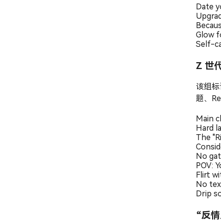
Date y
Upgrad
Becaus
Glow f
Self-ca
Z 世
该组标
题、Re
Main c
Hard l
The "Ri
Consid
No gate
POV: Y
Flirt w
No tex
Drip so
“反