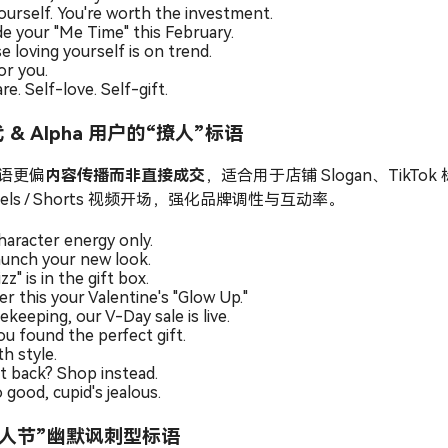
ourself. You're worth the investment.
e your "Me Time" this February.
e loving yourself is on trend.
or you.
re. Self-love. Self-gift.
代 & Alpha 用户的“撩人”标语
语更偏
内容传播而非直接成交
，适合用于店铺 Slogan、TikTok 
els / Shorts 视频开场，强化品牌调性与互动率。
haracter energy only.
aunch your new look.
zz" is in the gift box.
er this your Valentine's "Glow Up."
keeping, our V-Day sale is live.
ou found the perfect gift.
ith style.
t back? Shop instead.
 good, cupid's jealous.
情人节”幽默讽刺型标语