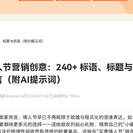
语、标题与名言（附AI提示词）
人节营销创意：240+ 标语、标题
言（附AI提示词）
匠Shoplazza
2026/01/26
阅读时长 10min
卖家而言，情人节早已不再局限于玫瑰与程式化的浪漫表达。如
者期待更多元的选择——送给朋友的贴心礼物、犒赏自己的“小
以及价格理性却依然有质感的轻奢单品。这股向“实惠情人节”转