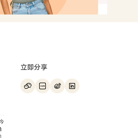
立即分享
与
今
确
向