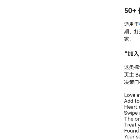
50
适用于
期，打
家。
“加
这类标
页主 
决策门
Love a
Add to 
Heart 
Swipe 
The onl
Treat 
Found:
Your s