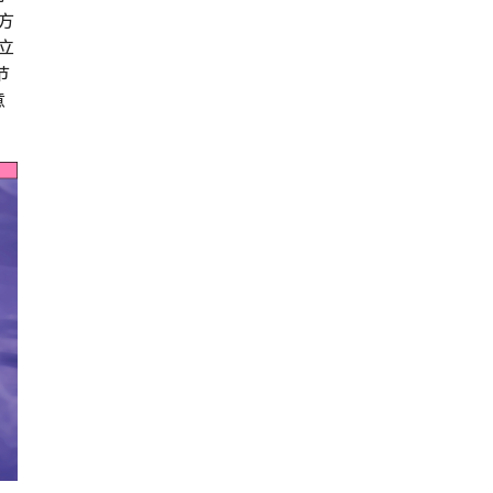
方
立
节
意