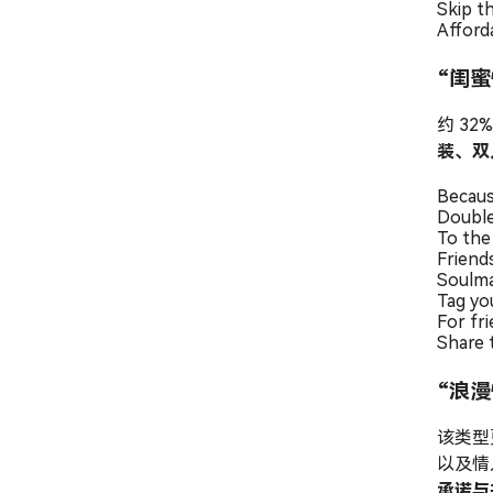
Skip th
Afforda
“闺蜜
约 32
装、双
Becaus
Double 
To the
Friends
Soulma
Tag yo
For fr
Share 
“浪
该类型
以及情
承诺与