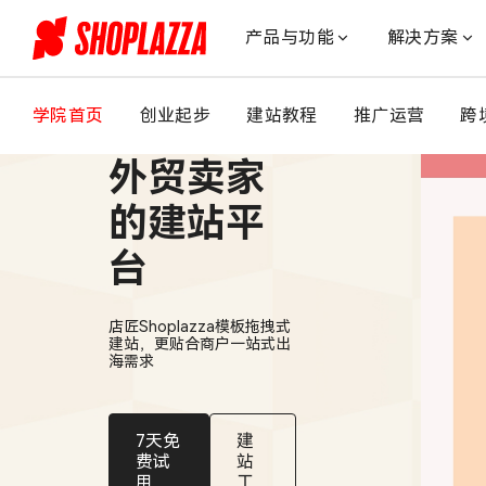
情
人
产品与功能
解决方案
节
营
销
学院首页
创业起步
建站教程
推广运营
跨
适合中国
创
意：
外贸卖家
240+
标
的建站平
语、
台
标
题
与
店匠Shoplazza模板拖拽式
名
建站，更贴合商户一站式出
言
海需求
（附
AI
提
7天免
建
示
费试
站
用
工