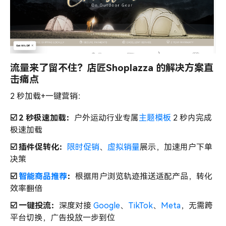
流量来了留不住？店匠Shoplazza 的解决方案直
击痛点
2 秒加载+一键营销：
☑️ 2 秒极速加载：
户外运动行业专属
主题模板
2 秒内完成
极速加载
☑️ 插件促转化：
限时促销
、
虚拟销量
展示，加速用户下单
决策
☑️
智能商品推荐
：
根据用户浏览轨迹推送适配产品，转化
效率翻倍
☑️ 一键投流：
深度对接
Google
、
TikTok
、
Meta
，无需跨
平台切换，广告投放一步到位