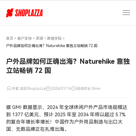
户
外
品
牌
如
何
首页
>
客户支持
>
资源
>
跨境学院
>
正
户外品牌如何正确出海？Naturehike 靠独立站畅销 72 国
确
出
户外品牌如何正确出海？Naturehike 靠独
海？
立站畅销 72 国
Naturehike
靠
独
作者 店匠Shoplazza
2026/01/16
阅读时长 8min
立
站
据 GMI 数据显示，2024 年全球休闲户外产品市场规模达
畅
销
到 1377 亿美元，预计 2025 年至 2034 年将以超过 5.7%
72
的复合年增长率增长！中国作为户外用品制造与出口大
国
国，无数品牌正在扎堆出海。