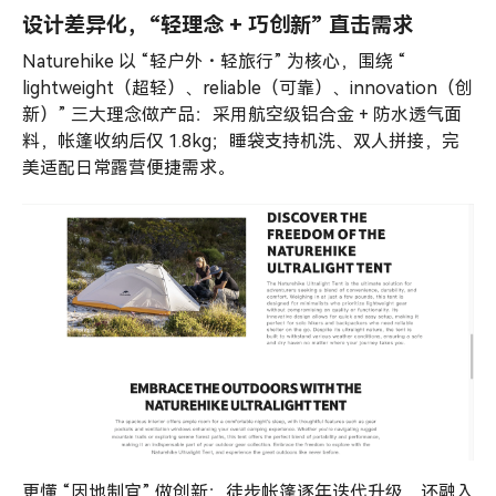
设计差异化，“轻理念 + 巧创新” 直击需求
Naturehike 以 “轻户外・轻旅行” 为核心，围绕 “
lightweight（超轻）、reliable（可靠）、innovation（创
新）” 三大理念做产品：采用航空级铝合金 + 防水透气面
料，帐篷收纳后仅 1.8kg；睡袋支持机洗、双人拼接，完
美适配日常露营便捷需求。
更懂 “因地制宜” 做创新：徒步帐篷逐年迭代升级，还融入