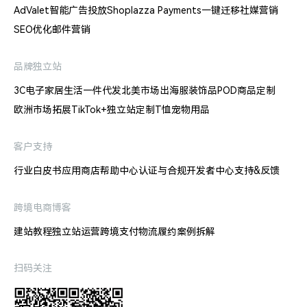
AdValet智能广告投放
Shoplazza Payments
一键迁移
社媒营销
SEO优化
邮件营销
品牌独立站
3C电子
家居生活
一件代发
北美市场出海
服装饰品
POD商品定制
欧洲市场拓展
TikTok+独立站
定制T恤
宠物用品
客户支持
行业白皮书
应用商店
帮助中心
认证与合规
开发者中心
支持&反馈
跨境电商博客
建站教程
独立站运营
跨境支付
物流履约
案例拆解
扫码关注