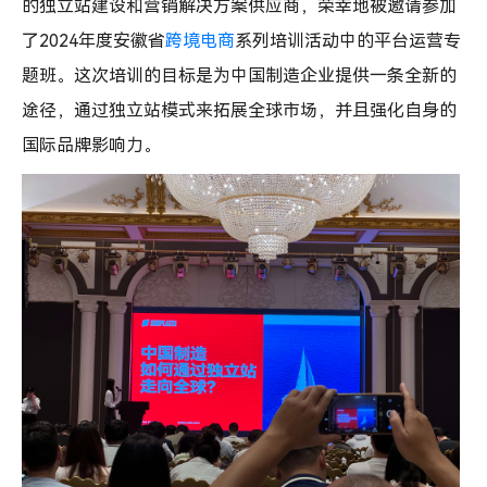
站
的独立站建设和营销解决方案供应商，荣幸地被邀请参加
运
了2024年度安徽省
跨境电商
系列培训活动中的平台运营专
营
专
题班。这次培训的目标是为中国制造企业提供一条全新的
题
途径，通过独立站模式来拓展全球市场，并且强化自身的
培
国际品牌影响力。
训
圆
满
举
行