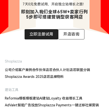
7天0元免费试用，开启独立站增长之旅！
即刻加入我们全球65W+卖家行列

5步即可搭建营销型获客网店
立即注册试用
开店咨询
Shoplazza
公司介绍
客户案例
合作伙伴
店匠合伙人计划
店匠联盟分销
Shoplazza Awards 2025
店匠品牌物料
建站工具
Reformia模板
模板建站
AI建站
Loyalty 收益增长工具
AdValet智能广告投放
Shoplazza Payments
一键迁移
社媒营销