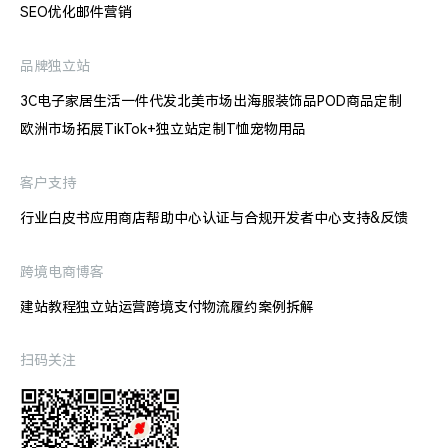
SEO优化
邮件营销
品牌独立站
3C电子
家居生活
一件代发
北美市场出海
服装饰品
POD商品定制
欧洲市场拓展
TikTok+独立站
定制T恤
宠物用品
客户支持
行业白皮书
应用商店
帮助中心
认证与合规
开发者中心
支持&反馈
跨境电商博客
建站教程
独立站运营
跨境支付
物流履约
案例拆解
扫码关注