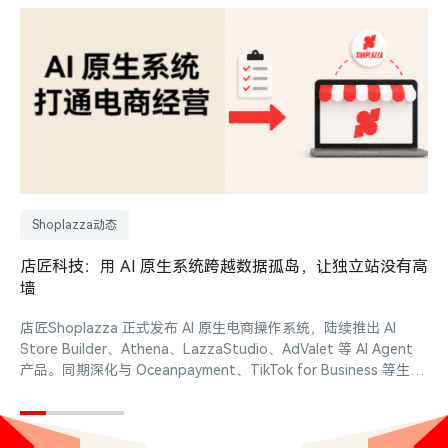
Shoplazza动态
店匠科技：用 AI 原生系统跨越数据孤岛，让独立站没有高
墙
店
店匠Shoplazza 正式发布 AI 原生电商操作系统，陆续推出 AI
Store Builder、Athena、LazzaStudio、AdValet 等 AI Agent
产品。同期深化与 Oceanpayment、TikTok for Business 等生态
合作，并获得 36 氪、The Webby Awards 等国内外行业荣誉认
可。