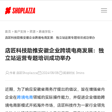
店
匠
科
技
助
力
首页
>
客户支持
>
资源
>
跨境学院
>
安
店匠科技助推安徽企业跨境电商发展：独立站运营专题培训成功举办
徽
企
店匠科技助推安徽企业跨境电商发展：独
业
立站运营专题培训成功举办
跨
境
电
作者 店匠Shoplazza
2024/08/08
阅读时长 3mins
商
新
飞
近期，为了响应安徽省商务厅提出的倡议，旨在增强省内
跃：
企业在
跨境电商
领域的实际操作能力，并促进企业借助跨
独
境电商新模式开拓海外市场，店匠科技作为一家行业领先
立