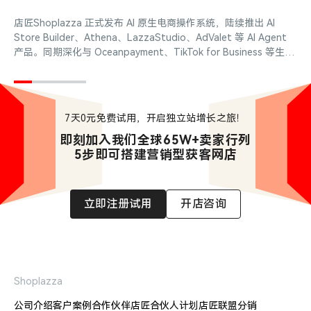
店
店匠Shoplazza 正式发布 AI 原生电商操作系统，陆续推出 AI
Store Builder、Athena、LazzaStudio、AdValet 等 AI Agent
产品。同期深化与 Oceanpayment、TikTok for Business 等生态
合作，并获得 36 氪、The Webby Awards 等国内外行业荣誉认
可。
7天0元免费试用，开启独立站增长之旅！
即刻加入我们全球65W+卖家行列

5步即可搭建营销型获客网店
立即注册试用
开店咨询
Shoplazza
公司介绍
客户案例
合作伙伴
店匠合伙人计划
店匠联盟分销