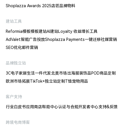
Shoplazza Awards 2025
店匠品牌物料
建站工具
Reformia模板
模板建站
AI建站
Loyalty 收益增长工具
AdValet智能广告投放
Shoplazza Payments
一键迁移
社媒营销
SEO优化
邮件营销
品牌独立站
3C电子
家居生活
一件代发
北美市场出海
服装饰品
POD商品定制
欧洲市场拓展
TikTok+独立站
定制T恤
宠物用品
客户支持
行业白皮书
应用商店
帮助中心
认证与合规
开发者中心
支持&反馈
跨境电商博客