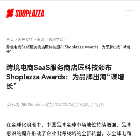
深
企
店
匠
科
技
首页
>
客户支持
>
资源
>
跨境学院
>
颁
跨境电商SaaS服务商店匠科技颁布 Shoplazza Awards：为品牌出海“谋增
长”
布
Shoplazza
跨境电商SaaS服务商店匠科技颁布
Awards：
为
Shoplazza Awards：为品牌出海“谋增
品
长”
牌
出
海“谋
作者 店匠Shoplazza
2024/03/04
阅读时长 3分钟
增
长”
在全球化浪潮中，中国品牌全球市场地位持续增强，品牌
意识的提升推动了企业出海战略的全新转型。以全球电商