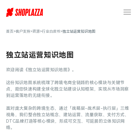
独
立
站
运
营
首页
>
客户支持
>
资源
>
行业白皮书
>
独立站运营知识地图
知
识
地
独立站运营知识地图
图-
店
欢迎阅读《独立站运营知识地图》。
匠
独
这份知识地图系统梳理了跨境电商全链路的核心模块与关键节
立
点，助您快速构建全球化独立站建设认知框架，实现从市场洞察
站
到运营落地的无缝衔接。
运
营
面对庞大复杂的跨境生态，通过「战略层-战术层-执行层」三维
视角，我们整合独立站概念、建站运营、流量获取、支付方式、
干
DTC品牌打造等核心模块，形成可交互、可延展的立体知识网
货
络。