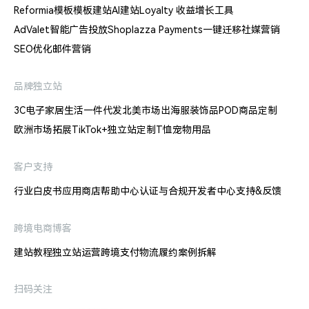
Reformia模板
模板建站
AI建站
Loyalty 收益增长工具
AdValet智能广告投放
Shoplazza Payments
一键迁移
社媒营销
SEO优化
邮件营销
品牌独立站
3C电子
家居生活
一件代发
北美市场出海
服装饰品
POD商品定制
欧洲市场拓展
TikTok+独立站
定制T恤
宠物用品
客户支持
行业白皮书
应用商店
帮助中心
认证与合规
开发者中心
支持&反馈
跨境电商博客
建站教程
独立站运营
跨境支付
物流履约
案例拆解
扫码关注