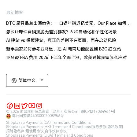
最新博客
DTC 厨具品牌出海案例：一口锅年销近亿美元，Our Place 如何建立信任体系
怎么让邮件营销摆脱无差别群发？6 种自动化和个性化场景
AI 建站 vs 模板建站，真正的差别不在页面，而在启动风险
新手卖家如何参考亚马逊，把 AI 电商功能配置到 B2C 独立站
亚马逊 FBA 费用 2026 下半年全面上涨，欧美跨境卖家怎么应对
简体中文
© 2026 尚普莱斯信息咨询（深圳）有限公司 |
粤ICP备17084964号
|
粤公网安备44030002008956号
Shoplazza Payments (CA) Terms and Conditions
|
Shoplazza Payments (HK) Terms and Conditions
|
服务条款
|
隐私政策
|
招聘隐私声明
|
使用协议
|
合作伙伴协议
|
Shoplazza Payments (USA) Terms and Conditions