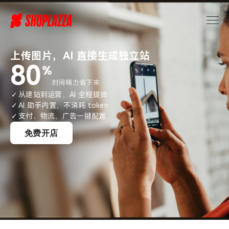
上传图片，AI 直接生成独立站
80
%
时间精力省下来
✓
从建站到运营，AI 全程提效
✓
AI 助手内置，不消耗 token
✓
支付、物流、广告一键配置
免费开店