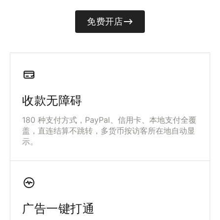
→
免费开店
收款无障碍
180 种支付方式，PayPal、信用卡、本地支付全覆
盖，直连结算不跳转，多货币按访客所在地自动显
示。
广告一键打通