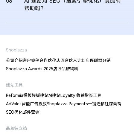
08
AI 建站对 SEO（搜索引擎优化）真的有
帮助吗？
Shoplazza
公司介绍
客户案例
合作伙伴
店匠合伙人计划
店匠联盟分销
Shoplazza Awards 2025
店匠品牌物料
建站工具
Reformia模板
模板建站
AI建站
Loyalty 收益增长工具
AdValet智能广告投放
Shoplazza Payments
一键迁移
社媒营销
SEO优化
邮件营销
品牌独立站