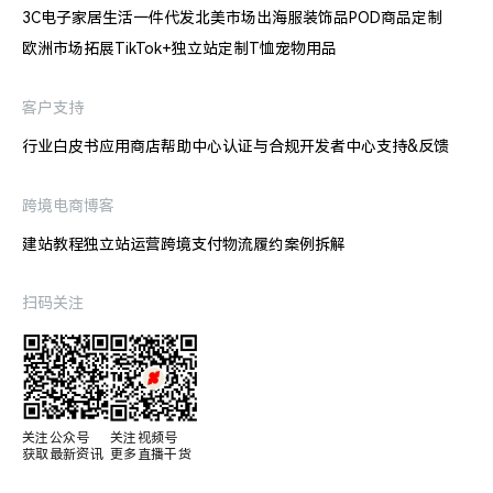
3C电子
家居生活
一件代发
北美市场出海
服装饰品
POD商品定制
欧洲市场拓展
TikTok+独立站
定制T恤
宠物用品
客户支持
行业白皮书
应用商店
帮助中心
认证与合规
开发者中心
支持&反馈
跨境电商博客
建站教程
独立站运营
跨境支付
物流履约
案例拆解
扫码关注
关注公众号

关注视频号

获取最新资讯
更多直播干货