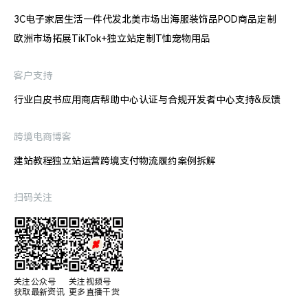
3C电子
家居生活
一件代发
北美市场出海
服装饰品
POD商品定制
欧洲市场拓展
TikTok+独立站
定制T恤
宠物用品
客户支持
行业白皮书
应用商店
帮助中心
认证与合规
开发者中心
支持&反馈
跨境电商博客
建站教程
独立站运营
跨境支付
物流履约
案例拆解
扫码关注
关注公众号

关注视频号

获取最新资讯
更多直播干货