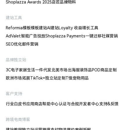
Shoplazza Awards 2025
店匠品牌物料
建站工具
Reformia模板
模板建站
AI建站
Loyalty 收益增长工具
AdValet智能广告投放
Shoplazza Payments
一键迁移
社媒营销
SEO优化
邮件营销
品牌独立站
3C电子
家居生活
一件代发
北美市场出海
服装饰品
POD商品定制
欧洲市场拓展
TikTok+独立站
定制T恤
宠物用品
客户支持
行业白皮书
应用商店
帮助中心
认证与合规
开发者中心
支持&反馈
跨境电商博客
建站教程
独立站运营
跨境支付
物流履约
案例拆解