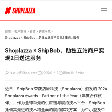
Shoplazza
×
ShipBob，
助
独
立
首页
>
客户支持
>
资源
>
跨境学院
>
站
Shoplazza × ShipBob，助独立站商户实现2日送达服务
商
户
Shoplazza × ShipBob，助独立站商户实
实
现2日送达服务
现
2
日
作者 店匠Shoplazza
2025/01/17
阅读时长 5mins
送
达
服
近日，ShipBob 荣获店匠科技（Shoplazza）颁发的 2024
务
Shoplazza Awards - Partner of the Year（年度合作伙
伴）。作为全球领先的供应链与履约技术平台，ShipBob
凭借其先进的技术和全面的履约解决方案，为中小型及中