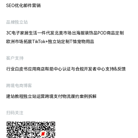
SEO优化
邮件营销
品牌独立站
3C电子
家居生活
一件代发
北美市场出海
服装饰品
POD商品定制
欧洲市场拓展
TikTok+独立站
定制T恤
宠物用品
客户支持
行业白皮书
应用商店
帮助中心
认证与合规
开发者中心
支持&反馈
跨境电商博客
建站教程
独立站运营
跨境支付
物流履约
案例拆解
扫码关注