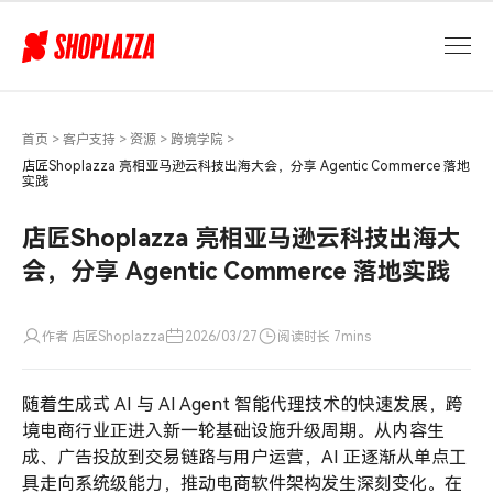
店
匠
Shoplazza
亮
相
亚
首页
>
客户支持
>
资源
>
跨境学院
>
马
店匠Shoplazza 亮相亚马逊云科技出海大会，分享 Agentic Commerce 落地
实践
逊
云
店匠Shoplazza 亮相亚马逊云科技出海大
科
技
会，分享 Agentic Commerce 落地实践
出
海
作者 店匠Shoplazza
2026/03/27
阅读时长 7mins
大
会，
分
随着生成式 AI 与 AI Agent 智能代理技术的快速发展，跨
享
境电商行业正进入新一轮基础设施升级周期。从内容生
Agentic
成、广告投放到交易链路与用户运营，AI 正逐渐从单点工
Commerce
具走向系统级能力，推动电商软件架构发生深刻变化。在