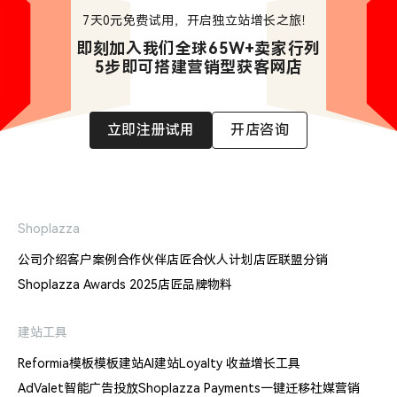
7天0元免费试用，开启独立站增长之旅！
即刻加入我们全球65W+卖家行列

5步即可搭建营销型获客网店
立即注册试用
开店咨询
Shoplazza
公司介绍
客户案例
合作伙伴
店匠合伙人计划
店匠联盟分销
Shoplazza Awards 2025
店匠品牌物料
建站工具
Reformia模板
模板建站
AI建站
Loyalty 收益增长工具
AdValet智能广告投放
Shoplazza Payments
一键迁移
社媒营销