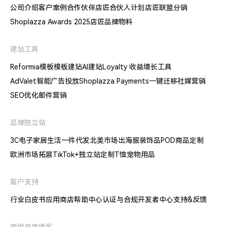
公司介绍
客户案例
合作伙伴
店匠合伙人计划
店匠联盟分销
Shoplazza Awards 2025
店匠品牌物料
建站工具
Reformia模板
模板建站
AI建站
Loyalty 收益增长工具
AdValet智能广告投放
Shoplazza Payments
一键迁移
社媒营销
SEO优化
邮件营销
品牌独立站
3C电子
家居生活
一件代发
北美市场出海
服装饰品
POD商品定制
欧洲市场拓展
TikTok+独立站
定制T恤
宠物用品
客户支持
行业白皮书
应用商店
帮助中心
认证与合规
开发者中心
支持&反馈
跨境电商博客