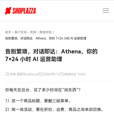
告
别
繁
琐，
对
话
首页
>
客户支持
>
资源
>
跨境学院
>
即
告别繁琐，对话即达：Athena，你的 7×24 小时 AI 运营助理
达：
Athena，
告别繁琐，对话即达：Athena，你的
你
7×24 小时 AI 运营助理
的
7×24
小
作者 店匠Shoplazza
2026/05/12
阅读时长 7mins
时
AI
你每天在后台，花了多少时间在“找东西”？
运
营
1）改一个商品标题，要翻三级菜单。
助
理
2）做一场活动，要在折扣、运费、商品之间来回切换。