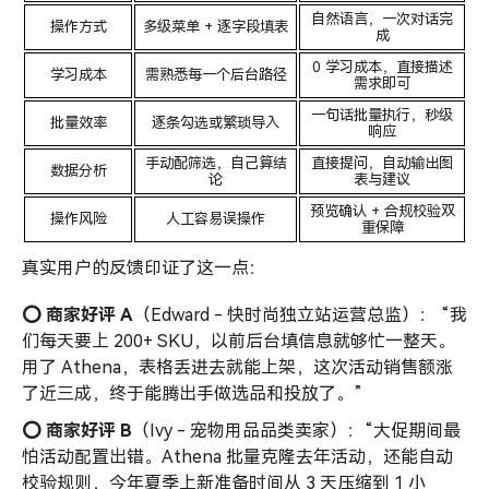
自然语言，一次对话完
操作方式
多级菜单 + 逐字段填表
成
0 学习成本，直接描述
学习成本
需熟悉每一个后台路径
需求即可
一句话批量执行，秒级
批量效率
逐条勾选或繁琐导入
响应
手动配筛选，自己算结
直接提问，自动输出图
数据分析
论
表与建议
预览确认 + 合规校验双
操作风险
人工容易误操作
重保障
真实用户的反馈印证了这一点：
⭕️ 商家好评 A
（Edward - 快时尚独立站运营总监）： “我
们每天要上 200+ SKU，以前后台填信息就够忙一整天。
用了 Athena，表格丢进去就能上架，这次活动销售额涨
了近三成，终于能腾出手做选品和投放了。”
⭕️
商家好评 B
（Ivy - 宠物用品品类卖家）：“大促期间最
怕活动配置出错。Athena 批量克隆去年活动，还能自动
校验规则，今年夏季上新准备时间从 3 天压缩到 1 小