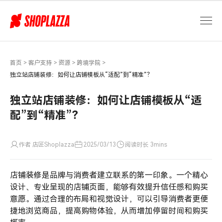
独
立
站
店
铺
装
首页
>
客户支持
>
资源
>
跨境学院
>
修：
独立站店铺装修：如何让店铺模板从“适配”到“精准”？
如
何
独立站店铺装修：如何让店铺模板从“适
让
配”到“精准”？
店
铺
模
作者 店匠Shoplazza
2025/03/13
阅读时长 3mins
板
从“适
店铺装修是品牌与消费者建立联系的第一印象。一个精心
配”到“精
准”？
设计、专业呈现的店铺页面，能够有效提升信任感和购买
意愿。通过合理的布局和视觉设计，可以引导消费者更便
捷地浏览商品，提高购物体验，从而增加停留时间和购买