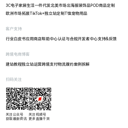
3C电子
家居生活
一件代发
北美市场出海
服装饰品
POD商品定制
欧洲市场拓展
TikTok+独立站
定制T恤
宠物用品
客户支持
行业白皮书
应用商店
帮助中心
认证与合规
开发者中心
支持&反馈
跨境电商博客
建站教程
独立站运营
跨境支付
物流履约
案例拆解
扫码关注
关注公众号

关注视频号

获取最新资讯
更多直播干货