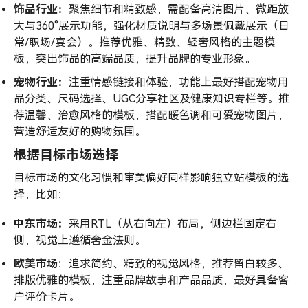
饰品行业：
聚焦细节和精致感，需配备高清图片、微距放
大与360°展示功能，强化材质说明与多场景佩戴展示（日
常/职场/宴会）。推荐优雅、精致、轻奢风格的主题模
板，突出饰品的高端品质，提升品牌的专业形象。
宠物行业：
注重情感链接和体验，功能上最好搭配宠物用
品分类、尺码选择、UGC分享社区及健康知识专栏等。推
荐温馨、治愈风格的模板，搭配暖色调和可爱宠物图片，
营造舒适友好的购物氛围。
根据目标市场选择
目标市场的文化习惯和审美偏好同样影响独立站模板的选
择，比如：
中东市场：
采用RTL（从右向左）布局，侧边栏固定右
侧，视觉上遵循奢金法则。
欧美市场
：追求简约、精致的视觉风格，推荐留白较多、
排版优雅的模板，注重品牌故事和产品品质，最好具备客
户评价卡片。