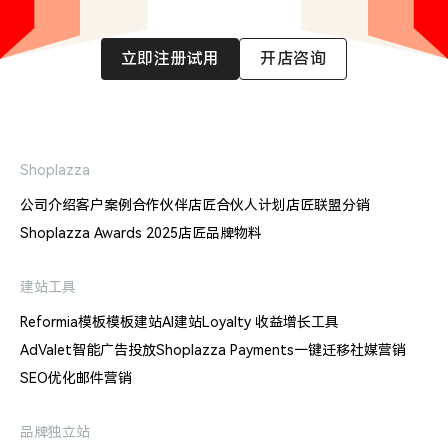
立即注册试用
开店咨询
Shoplazza
公司介绍
客户案例
合作伙伴
店匠合伙人计划
店匠联盟分销
Shoplazza Awards 2025
店匠品牌物料
建站工具
Reformia模板
模板建站
AI建站
Loyalty 收益增长工具
AdValet智能广告投放
Shoplazza Payments
一键迁移
社媒营销
SEO优化
邮件营销
品牌独立站