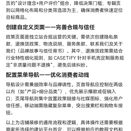
页的“设计理念+用户评价”组合，降低决策门槛；专辑页
则以网格化布局和分类筛选项为主，确保消费者快速定位
目标商品。
创建自定义页面——完善合规与信任
政策页面是独立站合规运营的关键。需依次创建隐私条
款、退换货政策、物流说明、服务条款、联系我们及关于
我们（品牌故事与信任背书）。其中，退换货政策需结合
行业特性细化规则，如 CASETIFY 针对手机壳定制服务规
定“非质量问题不退换”，避免后续纠纷。
配置菜单导航——优化消费者动线
导航设计需兼顾效率与品牌调性。页首导航应控制在两级
以内（如“产品>细分品类”），优先展示爆款或促销入
口；页尾导航则集中放置政策链接与社媒图标，强化用户
信任感。移动端需隐藏复杂菜单，突出搜索栏和购物车按
钮。
以上为店铺装修的通用流程和逻辑，具体操作还需要根据
商家所选择的建站平台而定，可以根据相应的教程文档和