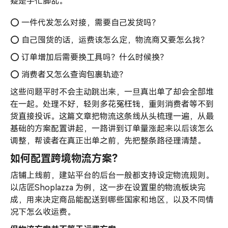
操
疑是手忙脚乱。
指
南
⭕️ 一件代发怎么对接，需要自己发货吗？
⭕️ 自己囤货的话，运费该怎么定，物流商又要怎么找？
⭕️ 订单增加后需要换工具吗？什么时候换？
⭕️ 消费者又怎么查询包裹轨迹？
这些问题平时不会主动跳出来，一旦真出单了却会全部堆
在一起。处理不好，轻则多花冤枉钱，重则消费者等不到
货直接投诉。这篇文章把物流这条线从头梳理一遍，从最
基础的方案配置讲起，一路讲到订单量涨起来以后该怎么
调整，帮读者在真正出单之前，先把整条路径理清楚。
如何配置跨境物流方案？
店铺上线前，建站平台的后台一般都支持设定物流规则。
以店匠Shoplazza 为例，这一步在设置里的物流板块完
成，用来决定商品能配送到哪些国家和地区，以及不同情
况下怎么收运费。