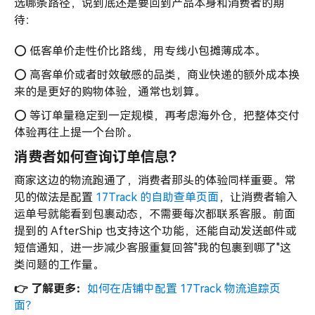
选哪条路径，说到底还是要回到产品本身和消费者的期
待：
⭕️ 低客单价走性价比路线，用专线小包摊薄成本。
⭕️ 高客单价或者时效敏感的品类，商业快递的额外成本换
来的是更好的购物体验，通常也划算。
⭕️ 等订单量稳定到一定规模，再考虑海外仓，把整体交付
体验再往上提一个台阶。
消费者如何查询订单信息？
商家这边的物流跑通了，消费者那头的体验同样重要。常
见的做法是配置
17Track 的自助查单页面
，让消费者输入
运单号就能看到包裹动态，不需要每次都联系客服。前面
提到的 AfterShip 也支持这个功能，还能自动发送邮件或
短信通知，进一步减少客服重复回答"我的包裹到哪了"这
类问题的工作量。
👉 了解更多：
如何在店铺中配置 17Track 物流追踪页
面？