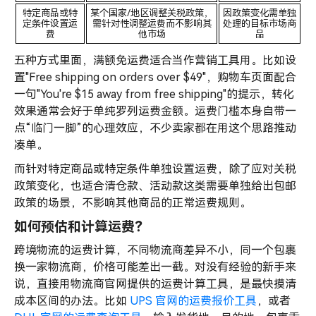
特定商品或特
某个国家/地区调整关税政策，
因政策变化需单独
定条件设置运
需针对性调整运费而不影响其
处理的目标市场商
费
他市场
品
五种方式里面，满额免运费适合当作营销工具用。比如设
置"Free shipping on orders over $49"，购物车页面配合
一句"You're $15 away from free shipping"的提示，转化
效果通常会好于单纯罗列运费金额。运费门槛本身自带一
点“临门一脚”的心理效应，不少卖家都在用这个思路推动
凑单。
而针对特定商品或特定条件单独设置运费，除了应对关税
政策变化，也适合清仓款、活动款这类需要单独给出包邮
政策的场景，不影响其他商品的正常运费规则。
如何预估和计算运费？
跨境物流的运费计算，不同物流商差异不小，同一个包裹
换一家物流商，价格可能差出一截。对没有经验的新手来
说，直接用物流商官网提供的运费计算工具，是最快摸清
成本区间的办法。比如
UPS 官网的运费报价工具
，或者