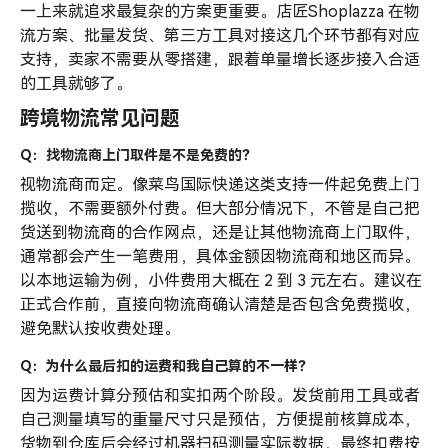
一上来就追求最复杂的方案更重要。店匠Shoplazza 在物
流方案、批量发货、第三方工具对接这几个环节都有对应
支持，卖家不需要从零搭建，跟着单量增长逐步接入合适
的工具就够了。
跨境物流常见问题
Q：找物流商上门取件是不是免费的？
视物流商而定。像菜鸟国际快递这类支持一件起免费上门
揽收，不需要额外付费。但大部分情况下，不管是自己把
货送到物流商的合作网点，还是让其他物流商上门取件，
通常都会产生一笔费用，具体金额因物流商和地区而异。
以本地运输为例，小件费用大概在 2 到 3 元左右。建议在
正式合作前，直接向物流商确认清楚是否包含免费揽收，
避免默认按收费处理。
Q：为什么最后扣的运费和我自己算的不一样？
因为运费计算分预估和实扣两个阶段。发货前用工具或者
自己测量填写的重量尺寸只是预估，方便提前核算成本，
货物到仓库后会经过机器扫码测量实际数据，最终扣费按