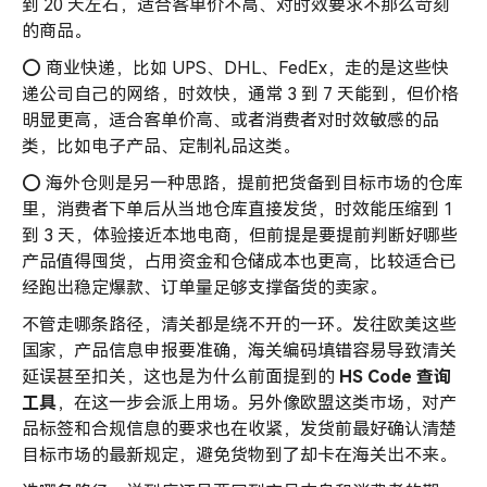
到 20 天左右，适合客单价不高、对时效要求不那么苛刻
的商品。
⭕️ 商业快递，比如 UPS、DHL、FedEx，走的是这些快
递公司自己的网络，时效快，通常 3 到 7 天能到，但价格
明显更高，适合客单价高、或者消费者对时效敏感的品
类，比如电子产品、定制礼品这类。
⭕️ 海外仓则是另一种思路，提前把货备到目标市场的仓库
里，消费者下单后从当地仓库直接发货，时效能压缩到 1
到 3 天，体验接近本地电商，但前提是要提前判断好哪些
产品值得囤货，占用资金和仓储成本也更高，比较适合已
经跑出稳定爆款、订单量足够支撑备货的卖家。
不管走哪条路径，清关都是绕不开的一环。发往欧美这些
国家，产品信息申报要准确，海关编码填错容易导致清关
延误甚至扣关，这也是为什么前面提到的
HS Code 查询
工具
，在这一步会派上用场。另外像欧盟这类市场，对产
品标签和合规信息的要求也在收紧，发货前最好确认清楚
目标市场的最新规定，避免货物到了却卡在海关出不来。