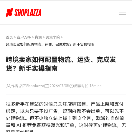
跨
境
卖
家
如
何
首页
>
客户支持
>
资源
>
跨境学院
>
配
跨境卖家如何配置物流、运费、完成发货？新手实操指南
置
物
跨境卖家如何配置物流、运费、完成发
流、
货？新手实操指南
运
费、
完
作者 店匠Shoplazza
2026/07/08
阅读时长 16mins
成
发
很多新手在建站的时候只关注店铺搭建、产品上架和支付
货？
新
绑定，以为只要不投广告，短期内都不会出单，可以先不
手
处理物流。但不少独立站上线 1 到 3 个月，就通过自然流
实
量和 AI 推荐免费获得曝光和订单，这时候再处理物流，无