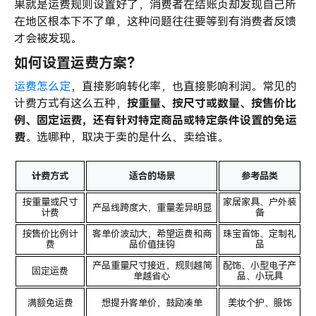
果就是运费规则设置好了，消费者在结账页却发现自己所
在地区根本下不了单，这种问题往往要等到有消费者反馈
才会被发现。
如何设置运费方案？
运费怎么定
，直接影响转化率，也直接影响利润。常见的
计费方式有这么五种，
按重量、按尺寸或数量、按售价比
例、固定运费，还有针对特定商品或特定条件设置的免运
费
。选哪种，取决于卖的是什么、卖给谁。
计费方式
适合的场景
参考品类
按重量或尺寸
家居家具、户外装
产品线跨度大，重量差异明显
计费
备
按售价比例计
客单价波动大，希望运费和商
珠宝首饰、定制礼
费
品价值挂钩
品
产品重量尺寸接近，规则越简
配饰、小型电子产
固定运费
单越省心
品、小玩具
满额免运费
想提升客单价，鼓励凑单
美妆个护、服饰