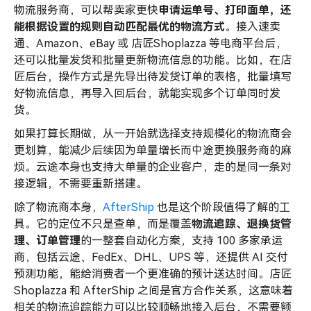
物流服务商，可以帮卖家更快
申请运单号、打印面单，还
能根据设置的规则自动匹配最优的物流方式
。接入速卖
通、Amazon、eBay 或 店匠Shoplazza 等电商平台后，
还可以批量发货和批量更新物流信息的功能。比如，在店
匠后台，操作方式是先导出待发货订单的表格，批量填写
好物流信息，再导入回后台，就能实现多个订单同时发
货。
如果打算长期做，从一开始就选择支持规模化的物流商会
更划算，能减少后续因为单量增长而中途更换服务商的麻
烦。云途本身也支持大单量的企业客户，走的是同一条对
接逻辑，不需要重新搭建。
除了物流商本身，
AfterShip
也是这个阶段值得了解的工
具。它的定位不只是查单，而是覆盖
物流追踪、退换货管
理、订单管理
的一整套自动化方案，支持 100 多家承运
商，包括云途、FedEx、DHL、UPS 等，还提供 AI 交付
预测功能，能给消费者一个更准确的预计送达时间。店匠
Shoplazza 和 AfterShip 之间是官方合作关系，这意味着
相关的物流追踪能力可以比较顺畅地接入后台，不需要额