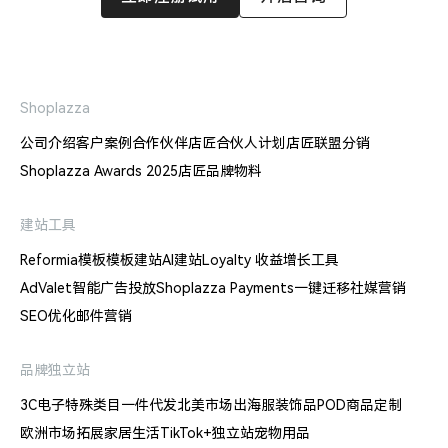
Shoplazza
公司介绍
客户案例
合作伙伴
店匠合伙人计划
店匠联盟分销
Shoplazza Awards 2025
店匠品牌物料
建站工具
Reformia模板
模板建站
AI建站
Loyalty 收益增长工具
AdValet智能广告投放
Shoplazza Payments
一键迁移
社媒营销
SEO优化
邮件营销
品牌独立站
3C电子
特殊类目
一件代发
北美市场出海
服装饰品
POD商品定制
欧洲市场拓展
家居生活
TikTok+独立站
宠物用品