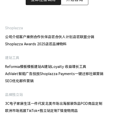
Shoplazza
公司介绍
客户案例
合作伙伴
店匠合伙人计划
店匠联盟分销
Shoplazza Awards 2025
店匠品牌物料
建站工具
Reformia模板
模板建站
AI建站
Loyalty 收益增长工具
AdValet智能广告投放
Shoplazza Payments
一键迁移
社媒营销
SEO优化
邮件营销
品牌独立站
3C电子
家居生活
一件代发
北美市场出海
服装饰品
POD商品定制
欧洲市场拓展
TikTok+独立站
定制T恤
宠物用品