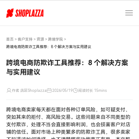
跨
境
电
商
防
欺
首页
>
客户支持
>
资源
>
跨境学院
>
诈
跨境电商防欺诈工具推荐：8 个解决方案与实用建议
工
具
跨境电商防欺诈工具推荐：8 个解决方案
推
与实用建议
荐：
8
个
作者 店匠Shoplazza
2026/05/19
阅读时长 15mins
解
决
跨境电商卖家每天都在面对各种订单风险，如可疑支付、
方
案
突如其来的拒付、高风险交易。这些问题来自不同类型的
与
支付欺诈，处理不当会直接影响利润，也会损害客户对店
实
铺的信任。面对市场上种类繁多的防欺诈工具，很多卖家