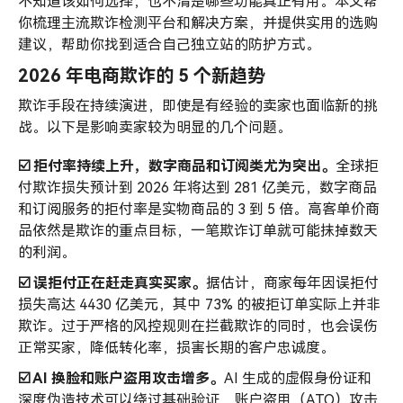
用
不知道该如何选择，也不清楚哪些功能真正有用。本文帮
建
你梳理主流欺诈检测平台和解决方案，并提供实用的选购
议
建议，帮助你找到适合自己独立站的防护方式。
2026 年电商欺诈的 5 个新趋势
欺诈手段在持续演进，即使是有经验的卖家也面临新的挑
战。以下是影响卖家较为明显的几个问题。
☑️ 拒付率持续上升，数字商品和订阅类尤为突出。
全球拒
付欺诈损失预计到 2026 年将达到 281 亿美元，数字商品
和订阅服务的拒付率是实物商品的 3 到 5 倍。高客单价商
品依然是欺诈的重点目标，一笔欺诈订单就可能抹掉数天
的利润。
☑️ 误拒付正在赶走真实买家。
据估计，商家每年因误拒付
损失高达 4430 亿美元，其中 73% 的被拒订单实际上并非
欺诈。过于严格的风控规则在拦截欺诈的同时，也会误伤
正常买家，降低转化率，损害长期的客户忠诚度。
☑️
AI
换脸和账户盗用攻击增多。
AI 生成的虚假身份证和
深度伪造技术可以绕过基础验证，账户盗用（ATO）攻击