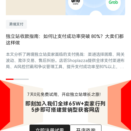
跨境支付
独立站收款指南：如何让支付成功率突破 80%？大卖们都
这样做
案
本文分析了跨境独立站卖家面临的支付挑战：渠道选择困难、网关
波动、欺诈交易、售后纠纷。店匠Shoplazza提供全球支付渠道布
局、AI风控拦截和争议管理工具，提升支付成功率至80%以上，降
低风险并驱动GMV增长。
7天0元免费试用，开启独立站增长之旅！
即刻加入我们全球65W+卖家行列

5步即可搭建营销型获客网店
立即注册试用
开店咨询