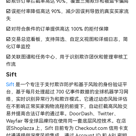
☑️
欺诈订单拦截率高达 90%，覆盖三角欺诈和被盗卡骗局
☑️
误拒付率降低高达 90%，减少因误判导致的真实买家流
失
☑️
对符合条件的订单提供高达 100% 的拒付保障
☑️
交易总览看板，支持筛选、自定义视图和详细日志，简
化订单监控
☑️
关联图谱和任务中心，用于识别欺诈团伙和管理审核工
作流
Sift
Sift
是一个专注于支付欺诈防护和基于风险的身份验证平
台，基于每月处理超过 700 亿事件数据的全球机器学习网
络，实时识别异常行为和欺诈模式。它通过动态风险评估
在不影响正常买家购物流程的前提下，自动拦截高风险交
易并提高合法订单的通过率。DoorDash、Twitter、
Wayfair 等全球品牌均在使用同一套底层风控技术。在店
匠Shoplazza 上，Sift 目前专为 Checkout.com 信用卡支
付通道提供深度风控集成，通过 Account ID 和 API 密钥