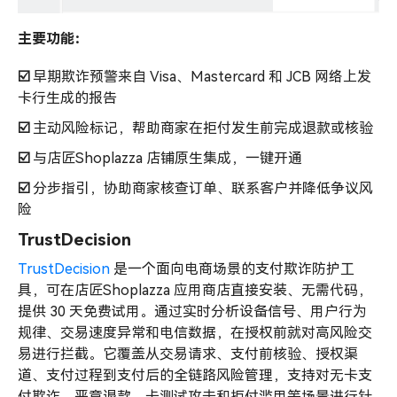
主要功能：
☑️
早期欺诈预警来自 Visa、Mastercard 和 JCB 网络上发
卡行生成的报告
☑️
主动风险标记，帮助商家在拒付发生前完成退款或核验
☑️
与店匠Shoplazza 店铺原生集成，一键开通
☑️
分步指引，协助商家核查订单、联系客户并降低争议风
险
TrustDecision
TrustDecision
是一个面向电商场景的支付欺诈防护工
具，可在店匠Shoplazza 应用商店直接安装、无需代码，
提供 30 天免费试用。通过实时分析设备信号、用户行为
规律、交易速度异常和电信数据，在授权前就对高风险交
易进行拦截。它覆盖从交易请求、支付前核验、授权渠
道、支付过程到支付后的全链路风险管理，支持对无卡支
付欺诈、恶意退款、卡测试攻击和拒付滥用等场景进行针