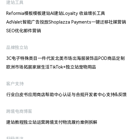
建站工具
Reformia模板
模板建站
AI建站
Loyalty 收益增长工具
AdValet智能广告投放
Shoplazza Payments
一键迁移
社媒营销
SEO优化
邮件营销
品牌独立站
3C电子
特殊类目
一件代发
北美市场出海
服装饰品
POD商品定制
欧洲市场拓展
家居生活
TikTok+独立站
宠物用品
客户支持
行业白皮书
应用商店
帮助中心
认证与合规
开发者中心
支持&反馈
跨境电商博客
建站教程
独立站运营
跨境支付
物流履约
案例拆解
扫码关注