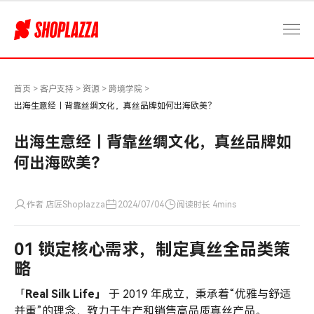
出
海
生
意
经
｜
首页
>
客户支持
>
资源
>
跨境学院
>
背
出海生意经｜背靠丝绸文化，真丝品牌如何出海欧美？
靠
丝
出海生意经｜背靠丝绸文化，真丝品牌如
绸
何出海欧美？
文
化，
真
作者 店匠Shoplazza
2024/07/04
阅读时长 4mins
丝
品
01 锁定核心需求，制定真丝全品类策
牌
如
略
何
「
Real Silk Life」
于 2019 年成立，秉承着“优雅与舒适
出
并重”的理念，致力于生产和销售高品质真丝产品。