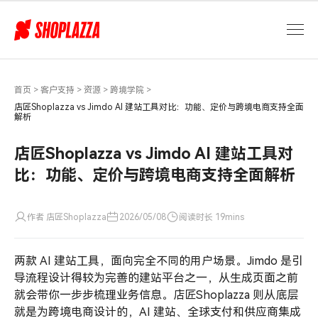
店
匠
Shoplazza
vs
Jimdo
AI
首页
>
客户支持
>
资源
>
跨境学院
>
建
店匠Shoplazza vs Jimdo AI 建站工具对比：功能、定价与跨境电商支持全面
解析
站
工
店匠Shoplazza vs Jimdo AI 建站工具对
具
对
比：功能、定价与跨境电商支持全面解析
比：
功
作者 店匠Shoplazza
2026/05/08
阅读时长 19mins
能、
定
价
两款 AI 建站工具，面向完全不同的用户场景。Jimdo 是引
与
导流程设计得较为完善的建站平台之一，从生成页面之前
跨
就会带你一步步梳理业务信息。店匠Shoplazza 则从底层
境
就是为跨境电商设计的，AI 建站、全球支付和供应商集成