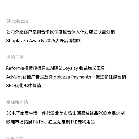
Shoplazza
公司介绍
客户案例
合作伙伴
店匠合伙人计划
店匠联盟分销
Shoplazza Awards 2025
店匠品牌物料
建站工具
Reformia模板
模板建站
AI建站
Loyalty 收益增长工具
AdValet智能广告投放
Shoplazza Payments
一键迁移
社媒营销
SEO优化
邮件营销
品牌独立站
3C电子
家居生活
一件代发
北美市场出海
服装饰品
POD商品定制
欧洲市场拓展
TikTok+独立站
定制T恤
宠物用品
客户支持