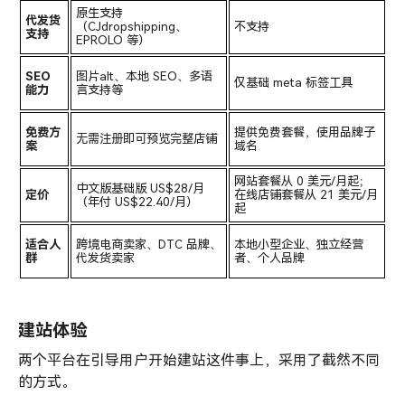
原生支持
代发货
（CJdropshipping、
不支持
支持
EPROLO 等）
SEO 
图片alt、本地 SEO、多语
仅基础 meta 标签工具
能力
言支持等
免费方
提供免费套餐，使用品牌子
无需注册即可预览完整店铺
案
域名
网站套餐从 0 美元/月起；
中文版基础版 US$28/月
定价
在线店铺套餐从 21 美元/月
（年付 US$22.40/月）
起
适合人
跨境电商卖家、DTC 品牌、
本地小型企业、独立经营
群
代发货卖家
者、个人品牌
建站体验
两个平台在引导用户开始建站这件事上，采用了截然不同
的方式。