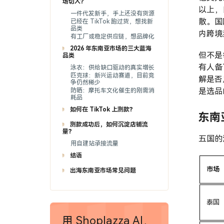
场切入？
以上，
一件代发新手，手上还没有货源
散。国
已经在 TikTok 跑过货，想找新
品类
内跨境
有工厂或稳定供应链，想品牌化
2026 年东南亚市场的三大蓝海
但不是
品类
有人备
泳衣：供给缺口驱动的真实增长
匹克球：新兴运动赛道，目前竞
解是否
争仍然稀少
是选品
防晒：摩托车文化催生的刚需消
耗品
如何在 TikTok 上测款？
东南
测款成功后，如何沉淀店铺流
量？
五国的
用自建站承接流量
结语
市场
出海东南亚市场常见问题
泰国
用 Shoplazza AI，