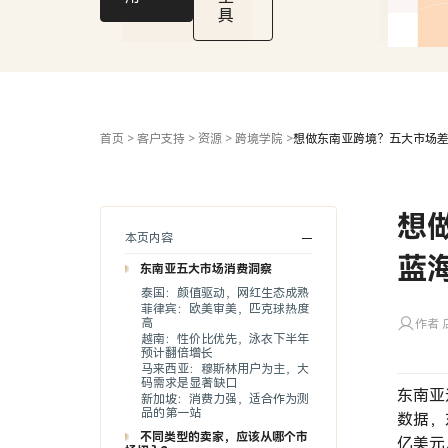
类
具
解
析
首页
>
客户支持
>
资源
>
跨境学院
>
想做东南亚跨境？五大市场
想
本页内容
蓝
东南亚五大市场消费洞察
泰国：颜值驱动，网红生态成熟
菲律宾：欧美审美，匹克球热度
高
作者 店
越南：性价比优先，泳衣下半年
预计翻倍增长
马来西亚：穆斯林用户为主，大
码需求是显著缺口
东南亚
新加坡：消费力强，适合作为测
品的第一站
数据，
不同类型的卖家，应该从哪个市
亿美元。