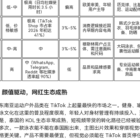
极高（日均社媒使
欧美审美，年轻
匹克球、比
低-中
用时长 3.5 小
偏高
用户主导
尼、运动配
时）
极高（TikTok 
韩式少女泳
低，价
Shop 市占率 
消费逻辑接近国
3%-5%
衣、羽毛球
格敏感
2026 年初达 
内早期内容电商
备、防晒
41%）
穆斯林用户占主
大码泳衣、
中-高
中
3%-5%
体，需注意面料
裹性运动服
和尺码
中（WhatsApp, 
专业运动装
Telegram, 
品质和品牌感要
高
低
备、中高客
Reddit 等社媒渗
求高
测品
透率超 90%）
：颜值驱动，网红生态成熟
东南亚运动户外品类在 TikTok 上起量最快的市场之一。健身、
泳文化在这里的普及程度很高，年轻人对身材管理有持续投入。
是，泰国的 KOL 生态非常成熟，短视频带货的转化路径已经被
多次。一款泳衣能不能在泰国跑出来，主图出片效果和穿搭视觉
格更关键。产品不需要最便宜，但视觉必须能在 TikTok 首页停