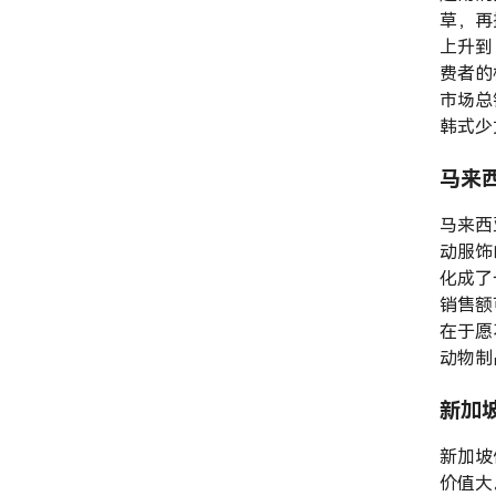
草，再搜
上升到
费者的
市场总
韩式少
马来
马来西
动服饰
化成了
销售额可
在于愿
动物制
新加
新加坡
价值大