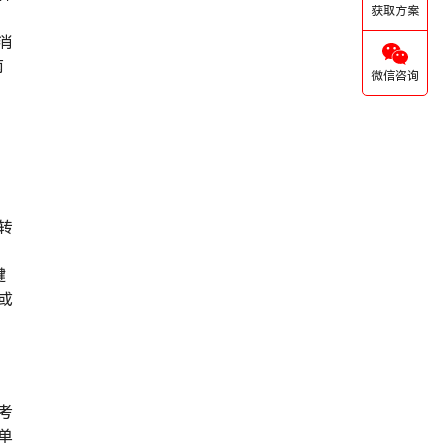
获取方案
消
南
微信咨询
，
运
转
均
键
或
考
单