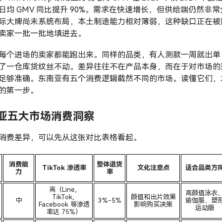
日均 GMV 同比提升 90%。需求在快速增长，但供给端仍然非常
际大牌尚未系统布局，本土制造能力相对薄弱，这种缺口正在被
卖家一批一批地填进去。
每个进场的卖家都能跑出来。同样的品类，有人测款一周就出单
了一仓库货纹丝不动。差异往往不在产品本身，而在于对市场的
足够准确。东南亚有五个消费逻辑截然不同的市场。读懂它们，
的第一步。
亚五大市场消费洞察
消费差异，可以先从这张对比表格看起。
消费能
整体退货
TikTok 渗透率
文化注意点
适合品类方
力
率
高（Line, 
高颜值泳衣
TikTok, 
颜值和出片效果
中
3%-5%
瑜伽服、塑
Facebook 等渗透
影响购买决策
运动服
率达 75%）