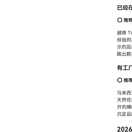
已经在
⭕️ 
越南 
经验的
示的品
跑出数
有工
⭕️ 
马来西
天然优
开的障
沉淀品
20