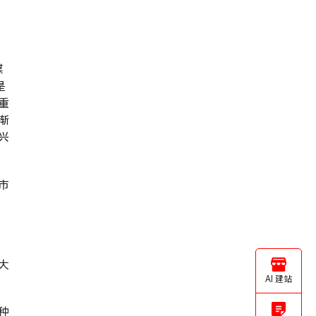
媒
是
重
渐
兴
市
大
AI 建站
种