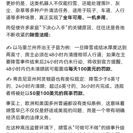
更妙的是，这类机器人不仅能扫雪，还能处理落叶、灰
尘、杂草等多种户外清洁任务，适用于院子、车道、人行
道等多种场景，真正实现了
全年可用、一机多用
。
而促使许多家庭“下决心入手”的关键原因，往往还是各地
不断收紧的
除雪法规：
✍️ 以马里兰州乔治王子县为例：一旦降雪或结冰厚度达到
两英寸，房主必须在48小时内清理相邻人行道；如果在主
要降雪事件结束后24小时内仍未行动，将收到官方提醒，
48小时内仍未清除就可能面临
每天100美元的罚款
。
✍️ 弗吉尼亚州阿灵顿县也有类似规定：降雪少于6英寸
的，24小时内清除；超过6英寸的，36小时内完成。违规
者将被处以
50至100美元的民事罚款
。
事实上，欧洲和美国多州普遍都设有类似条例，这意味着
除雪早已不仅仅是舒适或美观的问题，而是一个带有明确
经济后果的法律义务。
在这种高压监管环境下，除雪从“可做可不做”的琐事升级