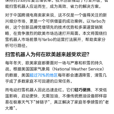
布
保持约3%的年复合增长率。技术创新推动了行业升级，智
局
能扫雪机器人应运而生，成为高效、省力的解决方案。
对于中国跨境电商卖家来说，这不仅是一个值得关注的新
兴细分市场，更是一个可供借鉴的成功案例。以Yarbo为
例，这个创新品牌凭借领先的技术优势和多渠道营销策
略，在竞争激烈的欧美市场迅速打开局面。本文将围绕扫
雪机器人市场前景与Yarbo的运营打法展开，帮助卖家分
析可行路径。
扫雪机器人为何在欧美越来越受欢迎？
每年冬天，欧美家庭都要面对一场与严寒和积雪的持久
战。根据美国国家气象局（National Weather Service）
的数据，美国
超过70%的地区
每年都会遭遇降雪，清雪几
乎成了多数家庭不可回避的日常任务。
而电动扫雪机器人因此迅速走红。它们
轻巧便携
、不受低
温影响，启动更快、无需加油，不像传统燃油设备那样容
易在极寒天气下“掉链子”，真正解决了家庭冬季除雪的“老
大难”。