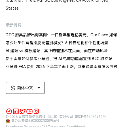
美国总部：110 E 9th St, Los Angeles, CA 90079, United
States
最新博客
DTC 厨具品牌出海案例：一口锅年销近亿美元，Our Place 如何建立信任体系
怎么让邮件营销摆脱无差别群发？6 种自动化和个性化场景
AI 建站 vs 模板建站，真正的差别不在页面，而在启动风险
新手卖家如何参考亚马逊，把 AI 电商功能配置到 B2C 独立站
亚马逊 FBA 费用 2026 下半年全面上涨，欧美跨境卖家怎么应对
简体中文
© 2026 尚普莱斯信息咨询（深圳）有限公司 |
粤ICP备17084964号
|
粤公网安备44030002008956号