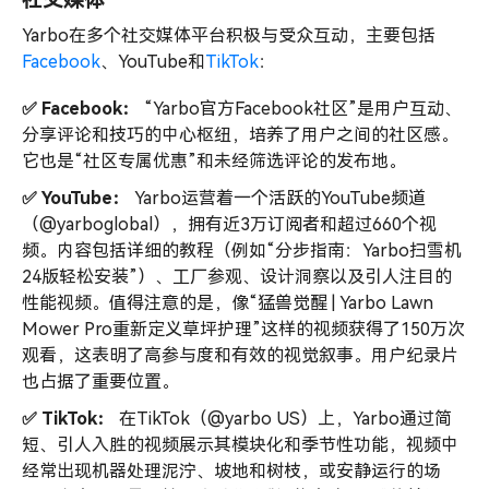
Yarbo在多个社交媒体平台积极与受众互动，主要包括
Facebook
、YouTube和
TikTok
：
✅ Facebook：
“Yarbo官方Facebook社区”是用户互动、
分享评论和技巧的中心枢纽，培养了用户之间的社区感。
它也是“社区专属优惠”和未经筛选评论的发布地。
✅ YouTube：
Yarbo运营着一个活跃的YouTube频道
（@yarboglobal），拥有近3万订阅者和超过660个视
频。内容包括详细的教程（例如“分步指南：Yarbo扫雪机
24版轻松安装”）、工厂参观、设计洞察以及引人注目的
性能视频。值得注意的是，像“猛兽觉醒 | Yarbo Lawn
Mower Pro重新定义草坪护理”这样的视频获得了150万次
观看，这表明了高参与度和有效的视觉叙事。用户纪录片
也占据了重要位置。
✅ TikTok：
在TikTok（@yarbo US）上，Yarbo通过简
短、引人入胜的视频展示其模块化和季节性功能，视频中
经常出现机器处理泥泞、坡地和树枝，或安静运行的场