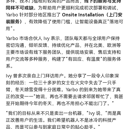
多样、技术门槛相对较高的产品而言，
线下的服务与支持
同样不可或缺
。为帮助用户更顺利完成初次部署和调试，
Yarbo 针对部分地区推出了
Onsite Installation（上门安
装服务）
，有效降低了使用门槛，让智能设备真正“落地可
用”。
Yarbo 市场合伙人 Ivy 表示，团队每天都与全球用户保持
密切沟通，倾听反馈、持续优化产品，并在北美、欧洲等
主要市场设有线下服务团队，提供现场安装、售后支持和
用户交流等多种服务，构建了“有回应、有温度”的服务体
系。
Ivy 曾多次亲自上门拜访用户。她分享了一段令人印象深
刻的经历：一位三十多岁的女士在火灾中失去了一只手
臂，冬天除雪变得十分困难。Yarbo 的到来为她带来了真
正的改变——“她说，再也不需要去请求邻居帮忙了，我甚
至开始期待今年的冬天，再也不用担心不能出门了。”
“我们的目标从来不只是卖出一台机器，”Ivy 说，“而是真
正改善用户的生活。我们希望机器人不是冰冷的科技产
品，而是可以参与到家庭日常中的贴心助手。”