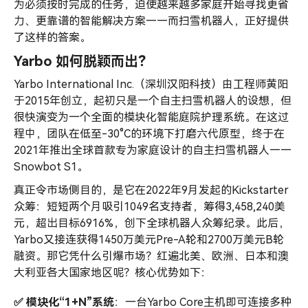
为必须按时完成的任务，迫使越来越多家庭开始寻找更省
力、更靠谱的智能解决方案——而扫雪机器人，正好提供
了这样的答案。
Yarbo 如何脱颖而出？
Yarbo International Inc.（深圳汉阳科技）由工程师黄阳
于2015年创立，起初只是一个自主扫雪机器人的设想，但
很快演变为一个全面的模块化智能庭院护理系统。在这过
程中，团队在低至-30°C的环境下打磨六代原型，终于在
2021年推出全球首款专为家庭设计的自主扫雪机器人——
Snowbot S1。
真正令市场侧目的，是它在2022年9月发起的Kickstarter
众筹：短短两个月吸引1049名支持者，筹得3,458,240美
元，超出目标6916%，创下全球机器人众筹纪录。此后，
Yarbo又接连获得1450万美元Pre-A轮和2700万美元B轮
融资。那它凭什么引爆市场？红遍北美、欧洲、日本和澳
大利亚各大国家地区呢？核心优势如下：
✅ 模块化“1+N”系统
：一台Yarbo Core主机即可连接多种