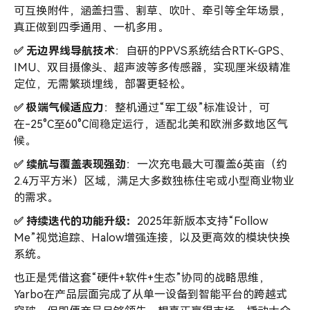
可互换附件，涵盖扫雪、割草、吹叶、牵引等全年场景，
真正做到四季通用、一机多用。
✅ 无边界线导航技术
：自研的PPVS系统结合RTK-GPS、
IMU、双目摄像头、超声波等多传感器，实现厘米级精准
定位，无需繁琐埋线，部署更轻松。
✅ 极端气候适应力
：整机通过“军工级”标准设计，可
在-25°C至60°C间稳定运行，适配北美和欧洲多数地区气
候。
✅ 续航与覆盖表现强劲
：一次充电最大可覆盖6英亩（约
2.4万平方米）区域，满足大多数独栋住宅或小型商业物业
的需求。
✅ 持续迭代的功能升级：
2025年新版本支持“Follow
Me”视觉追踪、Halow增强连接，以及更高效的模块快换
系统。
也正是凭借这套“硬件+软件+生态”协同的战略思维，
Yarbo在产品层面完成了从单一设备到智能平台的跨越式