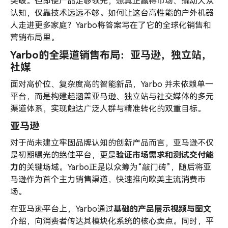
突破。但即便产品足够领先，想真正赢得市场、撬动大众
认知，仅靠技术远远不够。如何让这台高性能的户外机器
人走进更多家庭？Yarbo将答案写在了它的全球化销售和
营销布局里。
Yarbo的全渠道销售布局：亚马逊，独立站，
社媒
面对高价位、复杂度高的智能新品，Yarbo 并未依赖单一
平台，而是构建起涵盖亚马逊、独立站与社交媒体的多元
渠道体系，实现触达广泛人群与精准转化的双重目标。
亚马逊
对于尚未建立牢固品牌认知的创新产品而言，亚马逊不仅
是初期曝光的绝佳平台，更是
验证市场需求和测试交付能
力
的关键场域。Yarbo正是以众筹为“敲门砖”，随后将亚
马逊作为首个主力销售渠道，快速推向欧美主流消费市
场。
在亚马逊平台上，Yarbo通过
基础的产品展示视频与图文
介绍，向消费者传达其模块化系统的核心卖点。同时，平