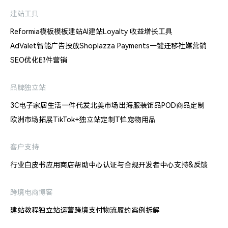
建站工具
Reformia模板
模板建站
AI建站
Loyalty 收益增长工具
AdValet智能广告投放
Shoplazza Payments
一键迁移
社媒营销
SEO优化
邮件营销
品牌独立站
3C电子
家居生活
一件代发
北美市场出海
服装饰品
POD商品定制
欧洲市场拓展
TikTok+独立站
定制T恤
宠物用品
客户支持
行业白皮书
应用商店
帮助中心
认证与合规
开发者中心
支持&反馈
跨境电商博客
建站教程
独立站运营
跨境支付
物流履约
案例拆解