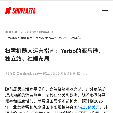
扫
雪
机
器
人
运
首页
>
客户支持
>
资源
>
跨境学院
>
营
扫雪机器人运营指南：Yarbo的亚马逊、独立站、社媒布局
指
南：
扫雪机器人运营指南：Yarbo的亚马逊、
Yarbo
独立站、社媒布局
的
亚
马
作者 店匠Shoplazza
2025/08/08
阅读时长 12mins
逊、
独
随着居民生活水平提升，庭院经济迅速兴起，户外庭院护
立
站、
理成为新的消费热点。尤其在北美和欧洲，随着冬季降雪
社
频率和强度增加，除雪设备需求不断扩大。预计到2025
媒
年，北美除雪和防冰设备市场规模将突破
44.23亿美元
，并