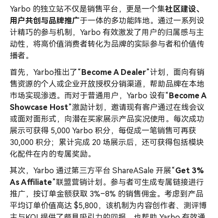
Yarbo 的独立站不仅是销售平台，更是一个集
社区建设、
用户共创与品牌推广
于一体的多功能阵地。通过一系列设
计精巧的参与机制，Yarbo 有效激发了用户的归属感与主
动性，将高价值消费者转化为品牌的实际参与者和价值传
播者。
首先，Yarbo推出了“
Become A Dealer
”计划，面向有销
售资源的个人或企业开放授权分销渠道，帮助品牌在本地
市场实现渗透。而对于普通用户，Yarbo 设有“
Become A
Showcase Host
”激励计划，邀请现有客户通过在线会议
或面对面形式，向潜在买家展示产品实况使用。每次成功
展示可获得 5,000 Yarbo 积分，每促成一笔销售可再获
30,000 积分；累计完成 20 场展示后，还可获得包括模块
化配件在内的专属奖励。
其次，Yarbo 通过第三方平台 ShareASale 开展“
Get 3%
As Affiliate
”联盟营销计划。参与者可生成专属链接进行
推广，按订单金额获取 3%–8% 的销售佣金。考虑到产品
平均订单价值高达 $5,800，该机制为内容创作者、测评博
主与KOL提供了颇具吸引力的回报，也帮助 Yarbo 有效通