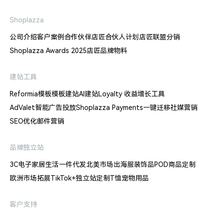
Shoplazza
公司介绍
客户案例
合作伙伴
店匠合伙人计划
店匠联盟分销
Shoplazza Awards 2025
店匠品牌物料
建站工具
Reformia模板
模板建站
AI建站
Loyalty 收益增长工具
AdValet智能广告投放
Shoplazza Payments
一键迁移
社媒营销
SEO优化
邮件营销
品牌独立站
3C电子
家居生活
一件代发
北美市场出海
服装饰品
POD商品定制
欧洲市场拓展
TikTok+独立站
定制T恤
宠物用品
客户支持