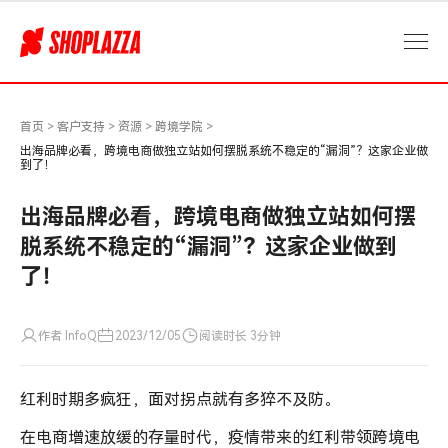
独
立
站
如
何
摆
首页
>
客户支持
>
资源
>
跨境学院
>
脱
出海品牌必看，跨境电商做独立站如何摆脱系统不稳定的“漏洞”？这家企业做
到了！
系
统
出海品牌必看，跨境电商做独立站如何摆
不
稳
脱系统不稳定的“漏洞”？这家企业做到
定
了！
的“漏
洞”？
这
作者 InfoQ
2023/12/05
阅读时长 3分钟
家
企
红利时期多疯狂，面对拐点就有多猝不及防。
业
做
在电商增速放缓的存量时代，疫情带来的红利带领跨境电