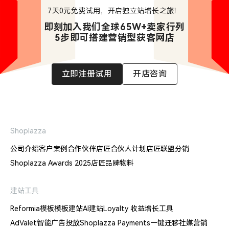
7天0元免费试用，开启独立站增长之旅！
即刻加入我们全球65W+卖家行列

5步即可搭建营销型获客网店
立即注册试用
开店咨询
Shoplazza
公司介绍
客户案例
合作伙伴
店匠合伙人计划
店匠联盟分销
Shoplazza Awards 2025
店匠品牌物料
建站工具
Reformia模板
模板建站
AI建站
Loyalty 收益增长工具
AdValet智能广告投放
Shoplazza Payments
一键迁移
社媒营销