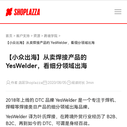
【小
众
出
海】
从
卖
首页
>
客户支持
>
资源
>
跨境学院
>
焊
【小众出海】从卖焊接产品的 YesWelder，看细分领域出海
接
产
【小众出海】从卖焊接产品的
品
YesWelder，看细分领域出海
的
YesWelder，
看
作者 店匠Shoplazza
2020/08/05
阅读时长 3min
细
分
2018年上线的 DTC 品牌 YesWelder 是一个专注于焊机、
领
域
焊帽等焊接类目产品的细分领域出海品牌。
出
YesWelder 译为叶氏焊接，在跨境外贸行业经历了 B2B、
海
B2C，再到如今的 DTC，可谓是身经百战。