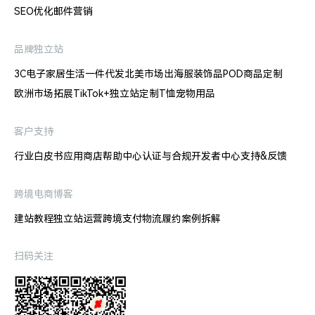
SEO优化
邮件营销
品牌独立站
3C电子
家居生活
一件代发
北美市场出海
服装饰品
POD商品定制
欧洲市场拓展
TikTok+独立站
定制T恤
宠物用品
客户支持
行业白皮书
应用商店
帮助中心
认证与合规
开发者中心
支持&反馈
跨境电商博客
建站教程
独立站运营
跨境支付
物流履约
案例拆解
扫码关注