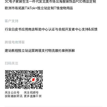
3C电子
家居生活
一件代发
北美市场出海
服装饰品
POD商品定制
欧洲市场拓展
TikTok+独立站
定制T恤
宠物用品
客户支持
行业白皮书
应用商店
帮助中心
认证与合规
开发者中心
支持&反馈
跨境电商博客
建站教程
独立站运营
跨境支付
物流履约
案例拆解
扫码关注
关注公众号

关注视频号

获取最新资讯
更多直播干货