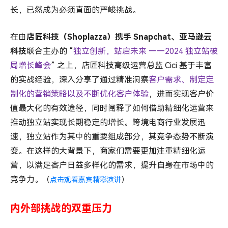
长，已然成为必须直面的严峻挑战。
在由
店匠科技（Shoplazza）携手 Snapchat、亚马逊云
科技
联合主办的 “
独立创新，站启未来 ——2024 独立站破
局增长峰会
” 之上，店匠科技高级运营总监 Cici 基于丰富
的实战经验，深入分享了通过精准洞察
客户需求、制定定
制化的营销策略以及不断优化客户体验
，进而实现客户价
值最大化的有效途径，同时阐释了如何借助精细化运营来
推动独立站实现长期稳定的增长。跨境电商行业发展迅
速，独立站作为其中的重要组成部分，其竞争态势不断演
变。在这样的大背景下，商家们需要更加注重精细化运
营，以满足客户日益多样化的需求，提升自身在市场中的
竞争力。
（
点击观看嘉宾精彩演讲
）
内外部挑战的双重压力