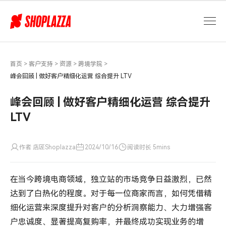
峰
会
回
顾
|
做
首页
>
客户支持
>
资源
>
跨境学院
>
好
峰会回顾 | 做好客户精细化运营 综合提升 LTV
客
户
峰会回顾 | 做好客户精细化运营 综合提升
精
LTV
细
化
运
作者 店匠Shoplazza
2024/10/16
阅读时长 5mins
营
综
合
在当今跨境电商领域，独立站的市场竞争日益激烈，已然
提
达到了白热化的程度。对于每一位商家而言，如何凭借精
升
细化运营来深度提升对客户的分析洞察能力、大力增强客
LTV
户忠诚度、显著提高复购率，并最终成功实现业务的增