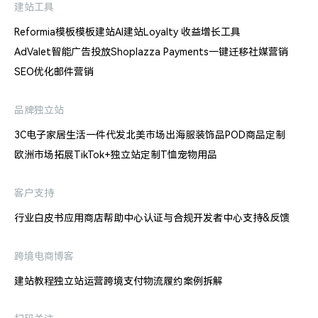
建站工具
Reformia模板
模板建站
AI建站
Loyalty 收益增长工具
AdValet智能广告投放
Shoplazza Payments
一键迁移
社媒营销
SEO优化
邮件营销
品牌独立站
3C电子
家居生活
一件代发
北美市场出海
服装饰品
POD商品定制
欧洲市场拓展
TikTok+独立站
定制T恤
宠物用品
客户支持
行业白皮书
应用商店
帮助中心
认证与合规
开发者中心
支持&反馈
跨境电商博客
建站教程
独立站运营
跨境支付
物流履约
案例拆解