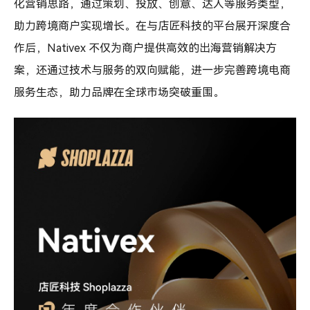
跨
化营销思路，通过策划、投放、创意、达人等服务类型，
境
助力跨境商户实现增长。在与店匠科技的平台展开深度合
电
商
作后，Nativex 不仅为商户提供高效的出海营销解决方
营
案，还通过技术与服务的双向赋能，进一步完善跨境电商
销
服务生态，助力品牌在全球市场突破重围。
新
生
态