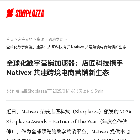
全
球
化
数
字
营
首页
>
客户支持
>
资源
>
跨境学院
>
销
全球化数字营销加速器：店匠科技携手 Nativex 共建跨境电商营销新生态
加
速
全球化数字营销加速器：店匠科技携手
器：
Nativex 共建跨境电商营销新生态
店
匠
科
作者 店匠Shoplazza
2025/01/16
阅读时长 5min
技
携
手
近日，Nativex 荣获店匠科技（Shoplazza）颁发的 2024
Nativex
Shoplazza Awards - Partner of the Year（年度合作伙
共
伴）。作为全球领先的数字营销平台，Nativex 提供本地
建