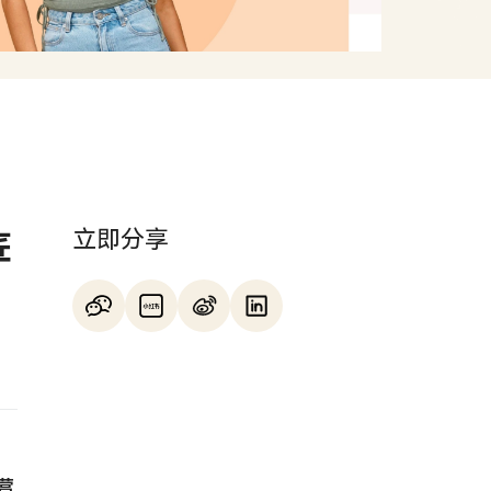
立即分享
匠
。
营