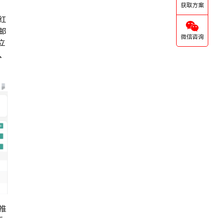
获取方案
红
邮
微信咨询
立
、
推