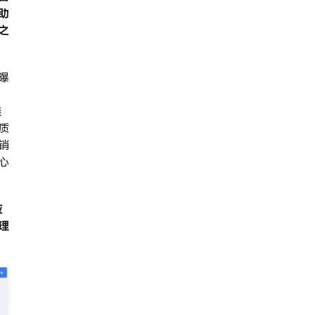
助
之
曝
美
质
销
心
应
理