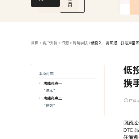
独
具
立
站
红
人
营
销
首页
>
客户支持
>
资源
>
跨境学院
>
低投入、高回报，打破声量困局
低
本页内容
携手
功能亮点一：
“降本”
功能亮点二：
作者 店
“提效”
回顾过
DTC
仔细观