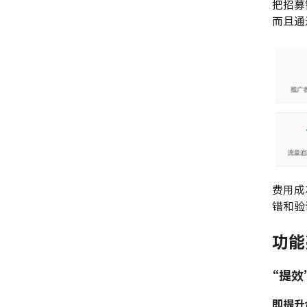
把招募链
而且通
费用成
错和验
功能
“提效
即提升