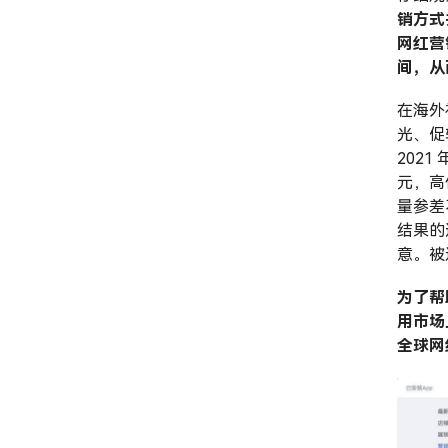
销方式
网红营
间，从
在海外
光、促转
2021
元，高
量参差
结果的
意。被
为了帮
用市场
全球网