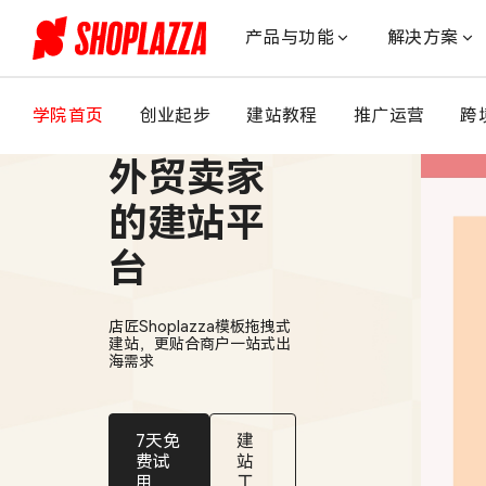
低
投
产品与功能
解决方案
入、
高
回
学院首页
创业起步
建站教程
推广运营
跨
适合中国
报，
打
外贸卖家
破
声
的建站平
量
台
困
局！
店
店匠Shoplazza模板拖拽式
匠
建站，更贴合商户一站式出
携
海需求
手
COZMOX
助
7天免
建
力
费试
站
用
工