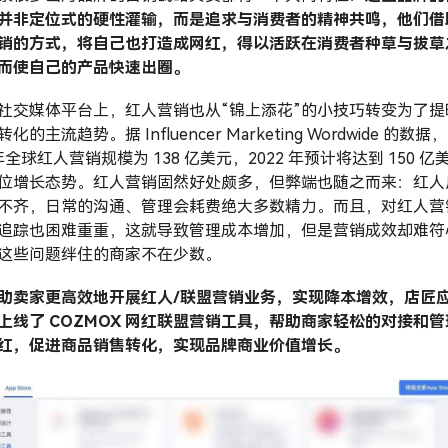
并非定位式的硬性灌输，而是追求与消费者的精神共鸣，他们借
销的方式，将自己也打造成网红，得以活跃在消费者种草与拔草
而使自己的产品快速出圈。
社交媒体平台上，红人营销也从“锦上添花”的小技巧转变为了提
化的主流趋势。据 Influencer Marketing Wordwide 的数据，
 年全球红人营销规模为 138 亿美元，2022 年预计将达到 150 亿
位增长态势。红人营销固然好处颇多，但弊端也随之而来：红人
不齐，日常的沟通、管理会耗费绝大多数精力。而且，对红人营
追踪也困难重重，这就导致管理成本增加，但是营销成效却难符
这些问题绊住的商家不在少数。
助卖家更高效地开展红人/联盟营销业务，实现降本增效，店匠
上线了 COZMOX 网红联盟营销工具，帮助商家轻松的对接和管
红，促进商品销售转化，实现品牌商业价值增长。