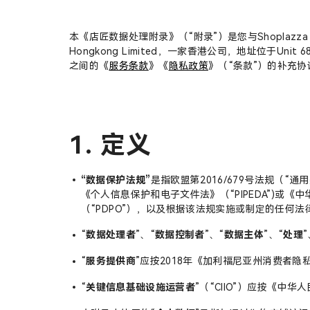
本《店匠数据处理附录》（“附录”）是您与Shoplazza Corp.，
Hongkong Limited，一家香港公司，地址位于Unit 68, 
之间的《
服务条款
》《
隐私政策
》（“条款”）的补充协
1. 定义
“数据保护法规”
是指欧盟第2016/679号法规（“通用
《个人信息保护和电子文件法》（“PIPEDA”)或《
（“PDPO”），以及根据该法规实施或制定的任何
“
数据处理者
”、“
数据控制者
”、“
数据主体
”、“
处理
”
“
服务提供商
”应按2018年《加利福尼亚州消费者隐
“
关键信息基础设施运营者
”（“CIIO”）应按《中