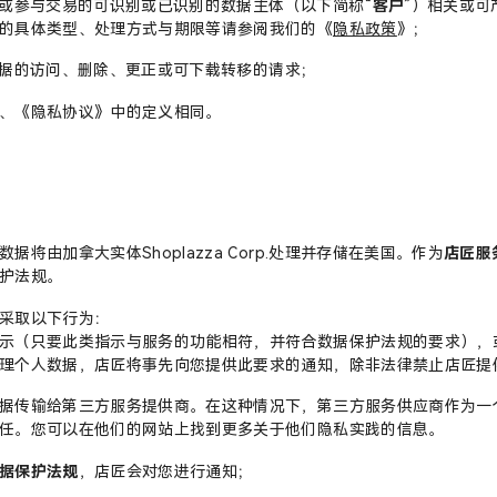
问或参与交易的可识别或已识别的数据主体（以下简称“
客户
”）相关或
的具体类型、处理方式与期限等请参阅我们的《
隐私政策
》；
数据的访问、删除、更正或可下载转移的请求；
、《隐私协议》中的定义相同。
由加拿大实体Shoplazza Corp.处理并存储在美国。作为
店匠服
护法规。
采取以下行为：
示（只要此类指示与服务的功能相符，并符合数据保护法规的要求），
理个人数据，店匠将事先向您提供此要求的通知，除非法律禁止店匠提
据传输给第三方服务提供商。在这种情况下，第三方服务供应商作为一
任。您可以在他们的网站上找到更多关于他们隐私实践的信息。
据保护法规
，店匠会对您进行通知；