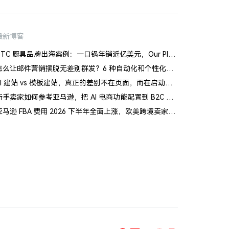
最新博客
DTC 厨具品牌出海案例：一口锅年销近亿美元，Our Place 如何建立信任体系
怎么让邮件营销摆脱无差别群发？6 种自动化和个性化场景
AI 建站 vs 模板建站，真正的差别不在页面，而在启动风险
新手卖家如何参考亚马逊，把 AI 电商功能配置到 B2C 独立站
亚马逊 FBA 费用 2026 下半年全面上涨，欧美跨境卖家怎么应对