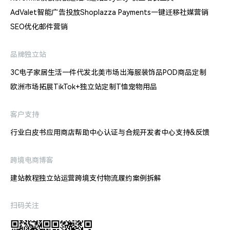
AdValet智能广告投放
Shoplazza Payments
一键迁移
社媒营销
SEO优化
邮件营销
品牌独立站
3C电子
家居生活
一件代发
北美市场出海
服装饰品
POD商品定制
欧洲市场拓展
TikTok+独立站
定制T恤
宠物用品
客户支持
行业白皮书
应用商店
帮助中心
认证与合规
开发者中心
支持&反馈
跨境电商博客
建站教程
独立站运营
跨境支付
物流履约
案例拆解
扫码关注