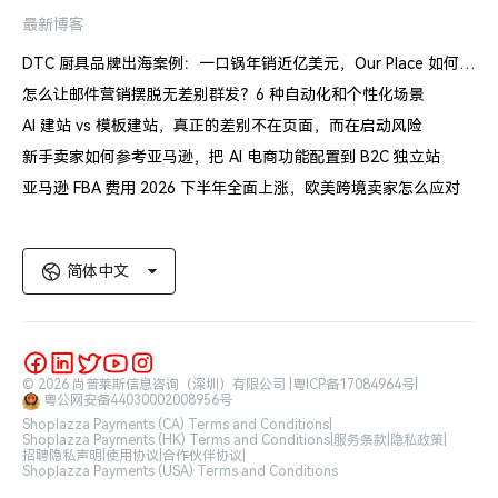
最新博客
DTC 厨具品牌出海案例：一口锅年销近亿美元，Our Place 如何建立信任体系
怎么让邮件营销摆脱无差别群发？6 种自动化和个性化场景
AI 建站 vs 模板建站，真正的差别不在页面，而在启动风险
新手卖家如何参考亚马逊，把 AI 电商功能配置到 B2C 独立站
亚马逊 FBA 费用 2026 下半年全面上涨，欧美跨境卖家怎么应对
简体中文
© 2026 尚普莱斯信息咨询（深圳）有限公司 |
粤ICP备17084964号
|
粤公网安备44030002008956号
Shoplazza Payments (CA) Terms and Conditions
|
Shoplazza Payments (HK) Terms and Conditions
|
服务条款
|
隐私政策
|
招聘隐私声明
|
使用协议
|
合作伙伴协议
|
Shoplazza Payments (USA) Terms and Conditions