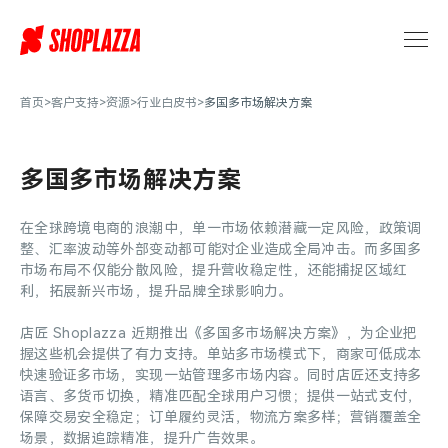
下
载
《多
国
多
首页
>
客户支持
>
资源
>
行业白皮书
>
多国多市场解决方案
市
场
解
多国多市场解决方案
决
方
在全球跨境电商的浪潮中，单一市场依赖潜藏一定风险，政策调
案》
整、汇率波动等外部变动都可能对企业造成全局冲击。而多国多
｜
市场布局不仅能分散风险，提升营收稳定性，还能捕捉区域红
店
利，拓展新兴市场，提升品牌全球影响力。
匠
Shoplazza
店匠 Shoplazza 近期推出《多国多市场解决方案》，为企业把
握这些机会提供了有力支持。单站多市场模式下，商家可低成本
快速验证多市场，实现一站管理多市场内容。同时店匠还支持多
语言、多货币切换，精准匹配全球用户习惯；提供一站式支付，
保障交易安全稳定；订单履约灵活，物流方案多样；营销覆盖全
场景，数据追踪精准，提升广告效果。