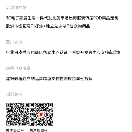
品牌独立站
3C电子
家居生活
一件代发
北美市场出海
服装饰品
POD商品定制
欧洲市场拓展
TikTok+独立站
定制T恤
宠物用品
客户支持
行业白皮书
应用商店
帮助中心
认证与合规
开发者中心
支持&反馈
跨境电商博客
建站教程
独立站运营
跨境支付
物流履约
案例拆解
扫码关注
关注公众号

关注视频号
