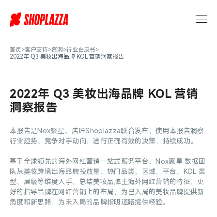
跨
境
电
商
行
首页
>
客户支持
>
资源
>
行业白皮书
>
2022年 Q3 美妆出海品牌 KOL 营销洞察报告
业
报
告
2022年 Q3 美妆出海品牌 KOL 营销
白
皮
洞察报告
书
_
本报告是Nox聚星、店匠Shoplazza联合发布，使用本报告洞察
跨
行业趋势、竞争对手动向，进行正确有效的决策，持续成功。
境
电
基于全球领先的海外网红营销一站式服务平台，Nox聚星 数据团
商
队从美妆跨境出海品牌投放量、热门品类、区域、平台、KOL 类
型、层级等维度入手，总结美妆品牌主海外网红营销的特征，更
行
好的指导品牌在网红营销上的布局，为已入局的美妆品牌提供新
业
角度和新思路，为未入局的品牌指明道路提供经验。
大