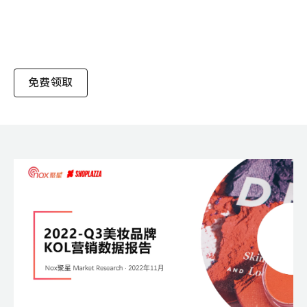
咖
分
析
干
货-
店
免费领取
匠
行
业
报
告
白
皮
书