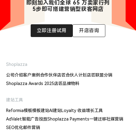
即刻加入我们全球 65 万卖家行列

5步即可搭建营销型获客网店
立即注册试用
开店咨询
Shoplazza
公司介绍
客户案例
合作伙伴
店匠合伙人计划
店匠联盟分销
Shoplazza Awards 2025
店匠品牌物料
建站工具
Reformia模板
模板建站
AI建站
Loyalty 收益增长工具
AdValet智能广告投放
Shoplazza Payments
一键迁移
社媒营销
SEO优化
邮件营销