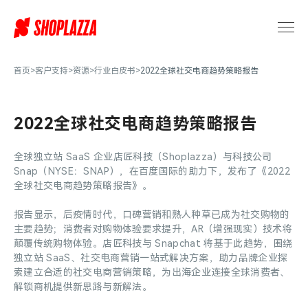
跨
境
电
商
行
首页
>
客户支持
>
资源
>
行业白皮书
>
2022全球社交电商趋势策略报告
业
报
告
2022全球社交电商趋势策略报告
白
皮
全球独立站 SaaS 企业店匠科技（Shoplazza）与科技公司
书
Snap（NYSE：SNAP），在百度国际的助力下，发布了《2022
_
全球社交电商趋势策略报告》。
跨
境
报告显示，后疫情时代，口碑营销和熟人种草已成为社交购物的
电
主要趋势；消费者对购物体验要求提升，AR（增强现实）技术将
商
颠覆传统购物体验。店匠科技与 Snapchat 将基于此趋势，围绕
独立站 SaaS、社交电商营销一站式解决方案，助力品牌企业探
行
索建立合适的社交电商营销策略，为出海企业连接全球消费者、
业
解锁商机提供新思路与新解法。
大