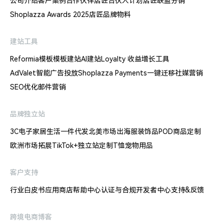
公司介绍
客户案例
合作伙伴
店匠合伙人计划
店匠联盟分销
Shoplazza Awards 2025
店匠品牌物料
建站工具
Reformia模板
模板建站
AI建站
Loyalty 收益增长工具
AdValet智能广告投放
Shoplazza Payments
一键迁移
社媒营销
SEO优化
邮件营销
品牌独立站
3C电子
家居生活
一件代发
北美市场出海
服装饰品
POD商品定制
欧洲市场拓展
TikTok+独立站
定制T恤
宠物用品
客户支持
行业白皮书
应用商店
帮助中心
认证与合规
开发者中心
支持&反馈
跨境电商博客