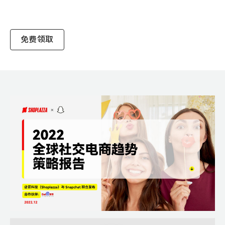
咖
分
析
干
免费领取
货-
店
匠
行
业
报
告
白
皮
书