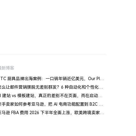
最新博客
DTC 厨具品牌出海案例：一口锅年销近亿美元，Our Place 如何建立信任体系
怎么让邮件营销摆脱无差别群发？6 种自动化和个性化场景
AI 建站 vs 模板建站，真正的差别不在页面，而在启动风险
新手卖家如何参考亚马逊，把 AI 电商功能配置到 B2C 独立站
亚马逊 FBA 费用 2026 下半年全面上涨，欧美跨境卖家怎么应对