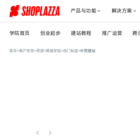
店
匠
产品与功能
解决方案
一
站
式
学院首页
创业起步
建站教程
推广运营
跨
出
海
首页
>
客户支持
>
资源
>
跨境学院
>
热门标签
>
外贸建站
解
决
方
案，
助
力
掘
金
拉
美！-
跨
境