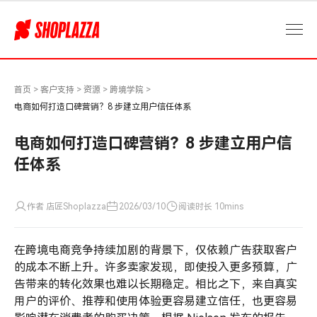
电
商
如
何
打
造
首页
>
客户支持
>
资源
>
跨境学院
>
口
电商如何打造口碑营销？8 步建立用户信任体系
碑
营
电商如何打造口碑营销？8 步建立用户信
销？
任体系
8
步
建
作者 店匠Shoplazza
2026/03/10
阅读时长 10mins
立
用
在跨境电商竞争持续加剧的背景下，仅依赖广告获取客户
户
信
的成本不断上升。许多卖家发现，即使投入更多预算，广
任
告带来的转化效果也难以长期稳定。相比之下，来自真实
体
用户的评价、推荐和使用体验更容易建立信任，也更容易