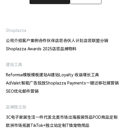
Shoplazza
公司介绍
客户案例
合作伙伴
店匠合伙人计划
店匠联盟分销
Shoplazza Awards 2025
店匠品牌物料
建站工具
Reformia模板
模板建站
AI建站
Loyalty 收益增长工具
AdValet智能广告投放
Shoplazza Payments
一键迁移
社媒营销
SEO优化
邮件营销
品牌独立站
3C电子
家居生活
一件代发
北美市场出海
服装饰品
POD商品定制
欧洲市场拓展
TikTok+独立站
定制T恤
宠物用品