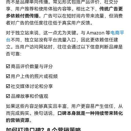
而不是品牌单向传播。常见形式包括产品评价、社交分
享、用户推荐和使用体验内容等。相比之下，
传统广告更
多依赖付费传播
。广告可以在短时间内带来流量，但消费
者对广告的信任度往往低于真实用户反馈。
对于独立站来说，这一点尤为关键。与 Amazon 等
电商平
台
不同，独立站没有平台流量入口，因此更依赖信任建
立。当用户访问网站时，往往会通过以下信息判断品牌是
否可靠：
☑️
商品评价数量与评分
☑️
用户上传的照片或视频
☑️
社交媒体讨论和分享
☑️
品牌故事和价值观
如果这些内容足够真实且丰富，用户更容易产生信任，从
而完成购买。换句话说，
口碑本身就是一种持续带来转化
的营销资源
。
如何打造口碑？8 个营销策略