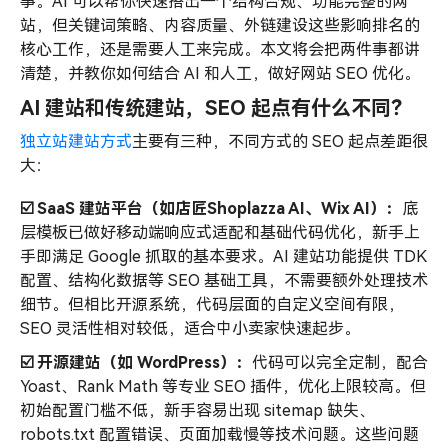
家
事。AI 可以帮你快速搭出一个结构合规、功能完整的网
必
站，但关键词策略、内容质量、外链建设这些影响排名的
看
核心工作，还是需要人工来完成。本文将会把两件事都讲
清楚，并教你如何结合 AI 和人工，做好网站 SEO 优化。
AI 建站和传统建站，SEO 起点有什么不同？
独立站建站方式
主要有三种，不同方式的 SEO 起点差距很
大：
☑️
SaaS
建站平台（如店匠Shoplazza
AI
、Wix AI）：
底
层模板已做好移动端响应式适配和基础代码优化，新手上
手即满足 Google 抓取的基本要求。AI 建站功能提供 TDK
配置、结构化数据等 SEO 基础工具，不需要额外处理技术
细节。但相比开源系统，代码层面的自定义空间有限，
SEO 灵活性相对较低，适合中小卖家快速起步。
☑️ 开源建站（如 WordPress）：
代码可以完全定制，配合
Yoast、Rank Math 等专业 SEO 插件，优化上限较高。但
初始配置门槛不低，新手容易出现 sitemap 缺失、
robots.txt 配置错误、页面加载慢等技术问题。这些问题