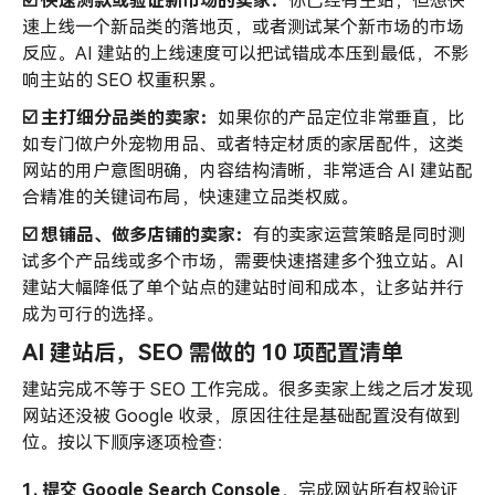
☑️ 快速测款或验证新市场的卖家：
你已经有主站，但想快
速上线一个新品类的落地页，或者测试某个新市场的市场
反应。AI 建站的上线速度可以把试错成本压到最低，不影
响主站的 SEO 权重积累。
☑️ 主打细分品类的卖家：
如果你的产品定位非常垂直，比
如专门做户外宠物用品、或者特定材质的家居配件，这类
网站的用户意图明确，内容结构清晰，非常适合 AI 建站配
合精准的关键词布局，快速建立品类权威。
☑️ 想铺品、做多店铺的卖家：
有的卖家运营策略是同时测
试多个产品线或多个市场，需要快速搭建多个独立站。AI
建站大幅降低了单个站点的建站时间和成本，让多站并行
成为可行的选择。
AI 建站后，SEO 需做的 10 项配置清单
建站完成不等于 SEO 工作完成。很多卖家上线之后才发现
网站还没被 Google 收录，原因往往是基础配置没有做到
位。按以下顺序逐项检查：
1. 提交 Google Search Console
，完成网站所有权验证