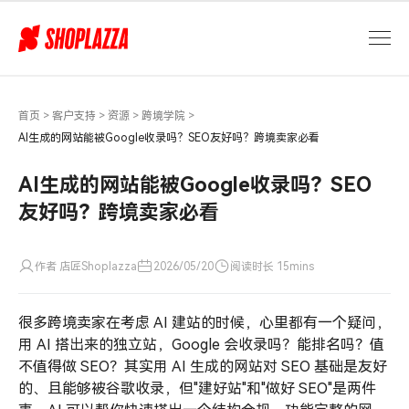
AI
生
成
的
网
站
首页
>
客户支持
>
资源
>
跨境学院
>
能
AI生成的网站能被Google收录吗？SEO友好吗？跨境卖家必看
被
Google
AI生成的网站能被Google收录吗？SEO
收
友好吗？跨境卖家必看
录
吗？
SEO
作者 店匠Shoplazza
2026/05/20
阅读时长 15mins
友
好
很多跨境卖家在考虑 AI 建站的时候，心里都有一个疑问，
吗？
跨
用 AI 搭出来的独立站，Google 会收录吗？能排名吗？值
境
不值得做 SEO？其实用 AI 生成的网站对 SEO 基础是友好
卖
的、且能够被谷歌收录，但"建好站"和"做好 SEO"是两件