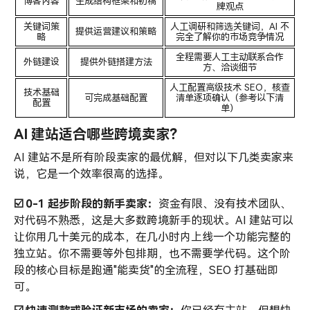
博客内容
生成结构框架和初稿
牌观点
关键词策
人工调研和筛选关键词，AI 不
提供运营建议和策略
略
完全了解你的市场竞争情况
全程需要人工主动联系合作
外链建设
提供外链搭建方法
方、洽谈细节
人工配置高级技术 SEO，核查
技术基础
可完成基础配置
清单逐项确认（参考以下清
配置
单）
AI 建站适合哪些跨境卖家？
AI 建站不是所有阶段卖家的最优解，但对以下几类卖家来
说，它是一个效率很高的选择。
☑️ 0-1 起步阶段的新手卖家：
资金有限、没有技术团队、
对代码不熟悉，这是大多数跨境新手的现状。AI 建站可以
让你用几十美元的成本，在几小时内上线一个功能完整的
独立站。你不需要等外包排期，也不需要学代码。这个阶
段的核心目标是跑通"能卖货"的全流程，SEO 打基础即
可。