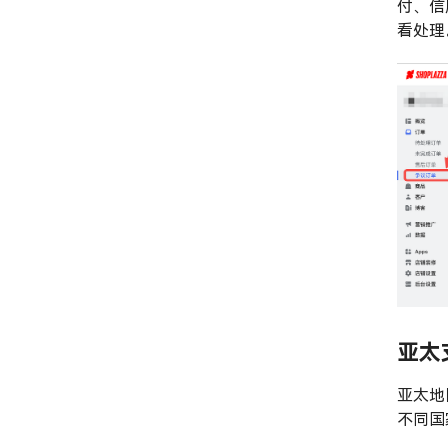
付、信
看处理
亚太
亚太地
不同国