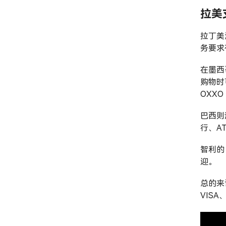
拉美
拉丁美
务要求
在墨西
购物时
OXX
巴西则
行、A
智利的 
迎。
总的来
VISA