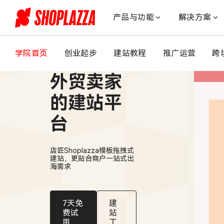
解
锁
产品与功能
解决方案
全
球
主
学院首页
创业起步
建站教程
推广运营
跨
适合中国
流
市
外贸卖家
场
支
的建站平
付
台
习
惯，
提
店匠Shoplazza模板拖拽式
升
建站，更贴合商户一站式出
转
海需求
化
率
与
7天免
建
销
费试
站
用
工