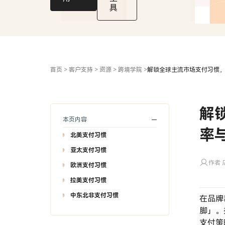
售
具
额
首页
>
客户支持
>
资源
>
跨境学院
>
解锁全球主流市场支付习惯
解
本页内容
率
北美支付习惯
亚太支付习惯
作者 店
欧洲支付习惯
拉美支付习惯
中东北非支付习惯
在品牌
脚」。
支付策