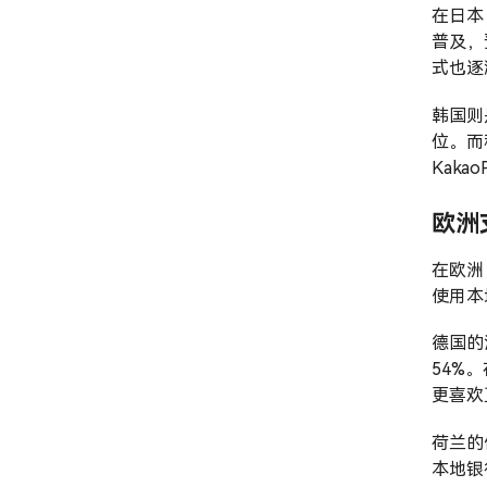
在日本
普及，预
式也逐
韩国则
位。而
Kaka
欧洲
在欧洲，
使用本
德国的
54%
更喜欢
荷兰的
本地银