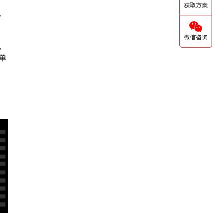
获取方案
y、
微信咨询
，
单