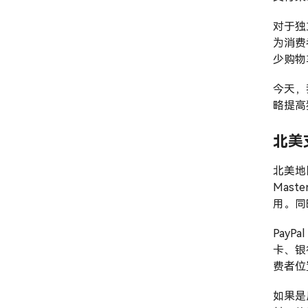
对于独
为消费
少购物
今天，
略提高
北美
北美地
Mast
用。同
Pay
卡、银行
费者位
如果是