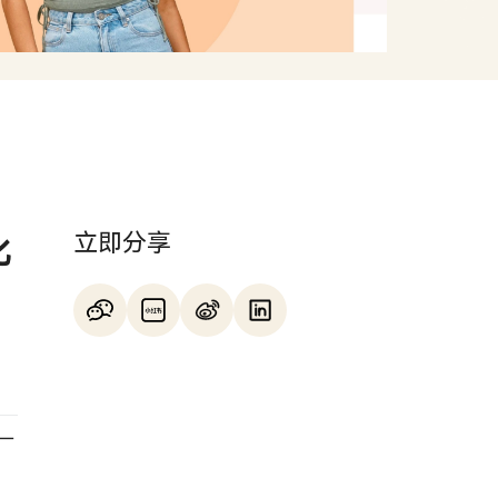
立即分享
化
一
化