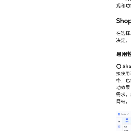
观和功
Sho
在选择
决定。
易用
⭕️ Sh
接使用
格，也
动效果
需求。
网站。