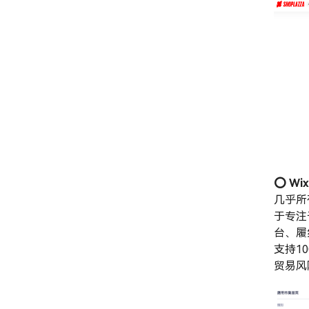
⭕️ Wi
几乎所
于专注
台、履约
支持1
贸易风