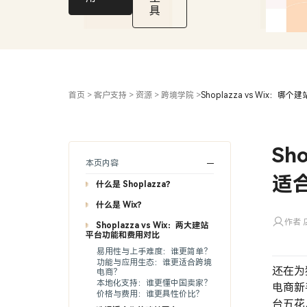
家？
具
首页
>
客户支持
>
资源
>
跨境学院
>
Shoplazza vs Wix
Sh
本页内容
适
什么是 Shoplazza？
什么是 Wix？
作者 店
Shoplazza vs Wix：两大建站
平台功能和费用对比
易用性与上手难度：谁更简单？
功能与应用生态：谁更适合跨境
还在为
电商？
本地化支持：谁更懂中国卖家？
电商新
价格与费用：谁更具性价比？
台五花