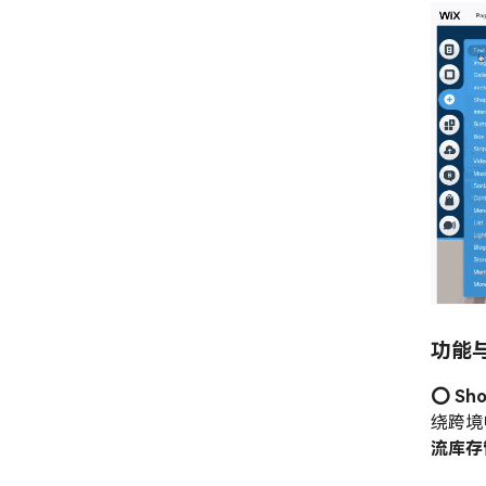
功能
⭕️ Sh
绕跨境
流库存