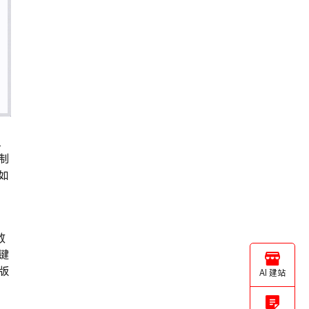
上
制
如
致
键
版
AI 建站