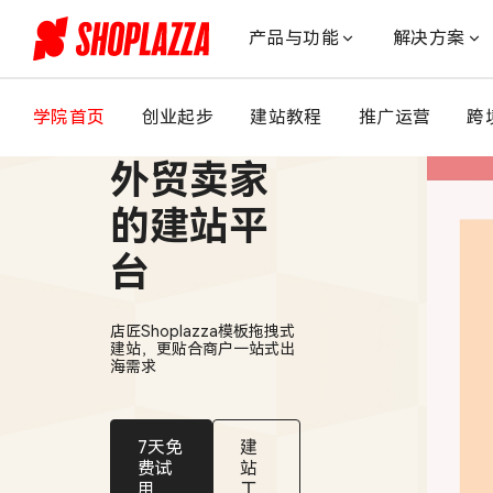
店
匠
产品与功能
解决方案
Shoplazza
vs
Wix：
学院首页
创业起步
建站教程
推广运营
跨
适合中国
哪
个
外贸卖家
建
站
的建站平
平
台
台
更
适
店匠Shoplazza模板拖拽式
合
建站，更贴合商户一站式出
新
海需求
手
跨
境
7天免
建
卖
费试
站
用
工