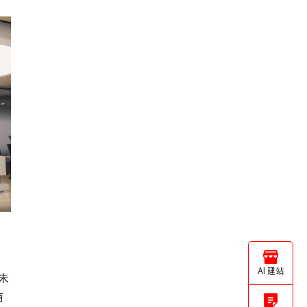
马
AI 建站
未
商