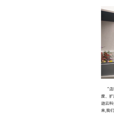
“店匠
度、扩
逊云科
来,我