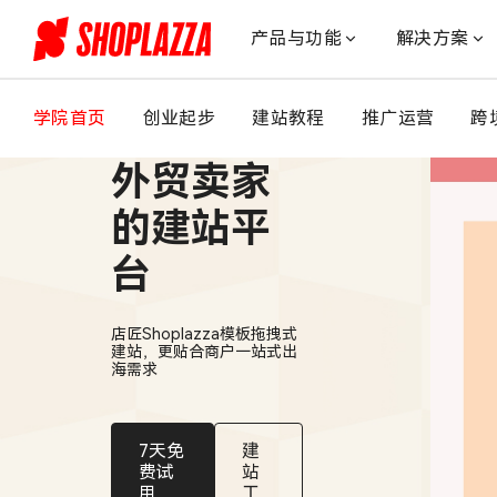
应
用
产品与功能
解决方案
亚
马
逊
学院首页
创业起步
建站教程
推广运营
跨
适合中国
云
科
外贸卖家
技
生
的建站平
成
台
式
AI
技
店匠Shoplazza模板拖拽式
术，
建站，更贴合商户一站式出
店
海需求
匠
科
技
7天免
建
助
费试
站
用
工