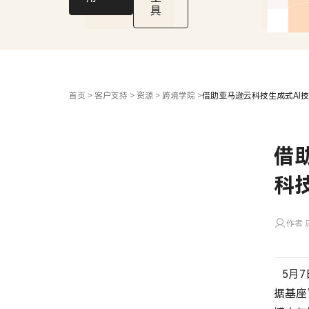
力
具
跨
境
电
商
出
海
首页
>
客户支持
>
资源
>
跨境学院
>
借助亚马逊云科技生成式AI
借
科
作者 
5月7
据基座