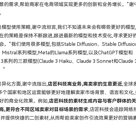
景的需求,帮助商家在电商领域实现更多的创新和业务增长。”谢
。
型使用策略,谢中流坦言,我们不知道未来会有哪些更好的模型
在的策略是保持不断跟进,跟进最新的模型和技术变化,寻求更好
。“我们使用很多模型,包括Stable Diffusion、Stable Diffusio
0、Mistral系列模型,Meta的Llama系列模型,以及ChatGPT模型和
e 3系列的三款模型(Claude 3 Haiku、Claude 3 Sonnet和Claude 
。”
化方面,谢中流指出,
店匠科技离业务,离卖家的生意更近
,全球
0多个国家和地区运营能够更好地理解卖家市场背景、语言和文化,
好的商业化效果。例如,
店匠科技的素材生成内容与客户群体的
高,更符合不同区域卖家对目标场景的需求
;店匠科技会追踪网络
,并提供快捷的二创素材,从而帮助卖家创作引流效果更好的营销