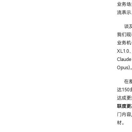
业务场
流表示
谈及模
我们现
业务机会
XL1.
Claud
Opus)
在差异
达15
达成更
联度更
门内容
材。