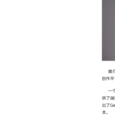
据介
创作平
一个案
供了端
出了G
本。