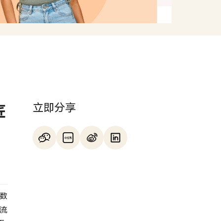
立即分享
匠
的数
中流