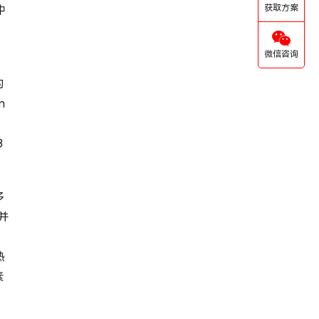
获取方案
中
微信咨询
,
的
n
3
多
并
关
热
素