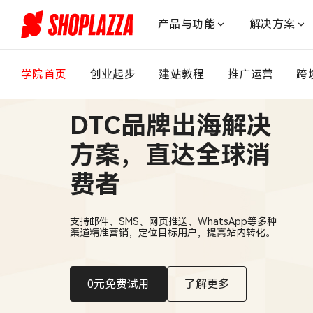
店
匠
产品与功能
解决方案
Shoplazza
携
手
学院首页
创业起步
建站教程
推广运营
跨
全
球
DTC品牌出海解决
邮
件
方案，直达全球消
领
导
费者
者
Bird，
助
支持邮件、SMS、网页推送、WhatsApp等多种
力
渠道精准营销，定位目标用户，提高站内转化。
商
家
畅
0元免费试用
了解更多
行