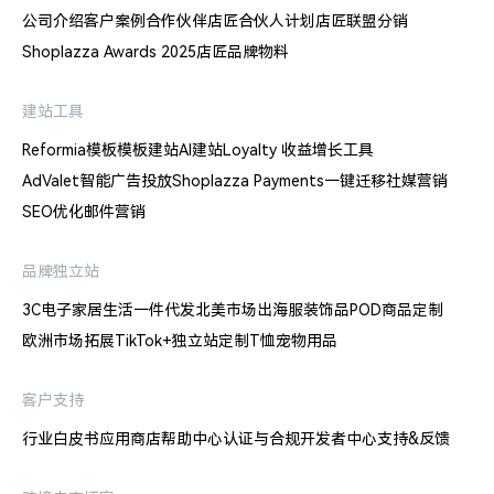
公司介绍
客户案例
合作伙伴
店匠合伙人计划
店匠联盟分销
Shoplazza Awards 2025
店匠品牌物料
建站工具
Reformia模板
模板建站
AI建站
Loyalty 收益增长工具
AdValet智能广告投放
Shoplazza Payments
一键迁移
社媒营销
SEO优化
邮件营销
品牌独立站
3C电子
家居生活
一件代发
北美市场出海
服装饰品
POD商品定制
欧洲市场拓展
TikTok+独立站
定制T恤
宠物用品
客户支持
行业白皮书
应用商店
帮助中心
认证与合规
开发者中心
支持&反馈