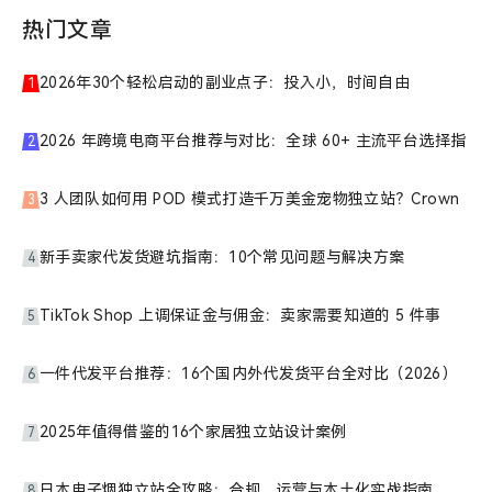
机
会！-
热门文章
跨
境
2026年30个轻松启动的副业点子：投入小，时间自由
1
学
院
2
热
门
标
3
签-
店
新手卖家代发货避坑指南：10个常见问题与解决方案
4
匠
Shoplazza
TikTok Shop 上调保证金与佣金：卖家需要知道的 5 件事
5
一件代发平台推荐：16个国内外代发货平台全对比（2026）
6
2025年值得借鉴的16个家居独立站设计案例
7
日本电子烟独立站全攻略：合规、运营与本土化实战指南
8