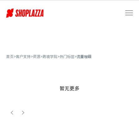
中
东
热
节
「伊
斯
兰
新
首页
>
客户支持
>
资源
>
跨境学院
>
热门标签
>
流量秘籍
年」
来
袭，
3
招
暂无更多
助
你
抓
住
爆
单