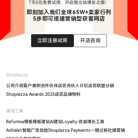
7天0元免费试用，开启独立站增长之旅！
即刻加入我们全球65W+卖家行列

5步即可搭建营销型获客网店
立即注册试用
开店咨询
Shoplazza
公司介绍
客户案例
合作伙伴
店匠合伙人计划
店匠联盟分销
Shoplazza Awards 2025
店匠品牌物料
建站工具
Reformia模板
模板建站
AI建站
Loyalty 收益增长工具
AdValet智能广告投放
Shoplazza Payments
一键迁移
社媒营销