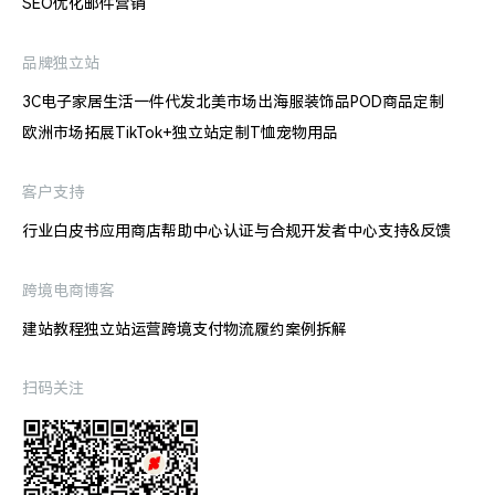
SEO优化
邮件营销
品牌独立站
3C电子
家居生活
一件代发
北美市场出海
服装饰品
POD商品定制
欧洲市场拓展
TikTok+独立站
定制T恤
宠物用品
客户支持
行业白皮书
应用商店
帮助中心
认证与合规
开发者中心
支持&反馈
跨境电商博客
建站教程
独立站运营
跨境支付
物流履约
案例拆解
扫码关注