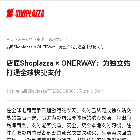
店
匠
Shoplazza
×
ONERWAY：
为
首页
>
客户支持
>
资源
>
跨境学院
>
独
店匠Shoplazza × ONERWAY：为独立站打通全球快捷支付
立
站
店匠Shoplazza × ONERWAY：为独立站
打
打通全球快捷支付
通
全
球
作者 店匠Shoplazza
2026/01/30
阅读时长 5min
快
捷
在全球电商竞争日趋激烈的今天，支付已从完成独立站交
支
付
易的最后一步，演进为影响品牌体验的核心战场。对出海
品牌而言，支付能否流畅、安全、契合本地支付习惯，往
往直接影响消费者是否愿意完成首次购买，甚至再次回访