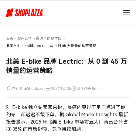
北
美
E-
bike
品
牌
首页
>
客户支持
>
资源
>
跨境学院
>
Lectric：
北美 E-bike 品牌 Lectric：从 0 到 45 万销量的运营策略
从
0
北美 E-bike 品牌 Lectric：从 0 到 45 万
到
销量的运营策略
45
万
销
作者 店匠Shoplazza
2026/06/05
阅读时长 8mins
量
的
对 E-bike 独立站卖家来说，最痛的莫过于用户点进了你
运
营
的站，却迟迟不敢下单。据 Global Market Insights 最新
策
报告显示，2025 年北美 E-bike 市场前五大厂商已合计占
略
据 35% 的市场份额，竞争持续加剧。