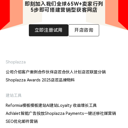
即刻加入我们全球65W+卖家行列

5步即可搭建营销型获客网店
立即注册试用
开店咨询
Shoplazza
公司介绍
客户案例
合作伙伴
店匠合伙人计划
店匠联盟分销
Shoplazza Awards 2025
店匠品牌物料
建站工具
Reformia模板
模板建站
AI建站
Loyalty 收益增长工具
AdValet智能广告投放
Shoplazza Payments
一键迁移
社媒营销
SEO优化
邮件营销