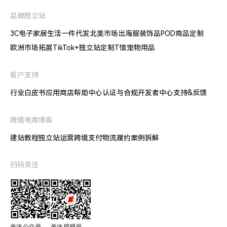
品牌独立站
3C电子
家居生活
一件代发
北美市场出海
服装饰品
POD商品定制
欧洲市场拓展
TikTok+独立站
定制T恤
宠物用品
客户支持
行业白皮书
应用商店
帮助中心
认证与合规
开发者中心
支持&反馈
跨境电商博客
建站教程
独立站运营
跨境支付
物流履约
案例拆解
扫码关注
关注公众号

关注视频号
