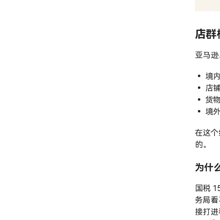
店群
亚马逊
•
境
•
店
•
货物
•
境
在这个
的。
为什
国税 
务局看
接打进