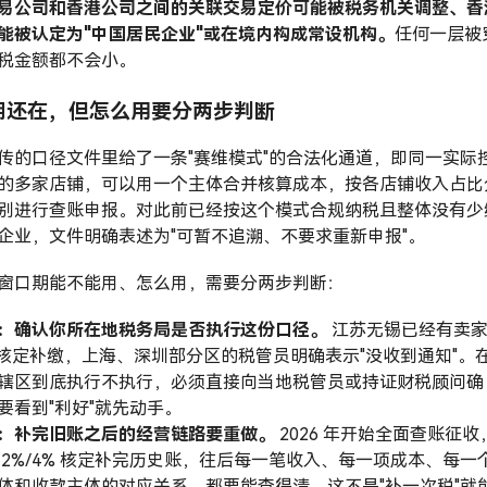
易公司和香港公司之间的关联交易定价可能被税务机关调整、香
能被认定为"中国居民企业"或在境内构成常设机构。
任何一层被
税金额都不会小。
期还在，但怎么用要分两步判断
传的口径文件里给了一条"赛维模式"的合法化通道，即同一实际
的多家店铺，可以用一个主体合并核算成本，按各店铺收入占比
别进行查账申报。对此前已经按这个模式合规纳税且整体没有少
企业，文件明确表述为"可暂不追溯、不要求重新申报"。
窗口期能不能用、怎么用，需要分两步判断：
：确认你所在地税务局是否执行这份口径。
江苏无锡已经有卖
% 核定补缴，上海、深圳部分区的税管员明确表示"没收到通知"。
辖区到底执行不执行，必须直接向当地税管员或持证财税顾问确
要看到"利好"就先动手。
：补完旧账之后的经营链路要重做。
2026 年开始全面查账征收
 2%/4% 核定补完历史账，往后每一笔收入、每一项成本、每一
体和收款主体的对应关系，都要能查得清。这不是"补一次税"就