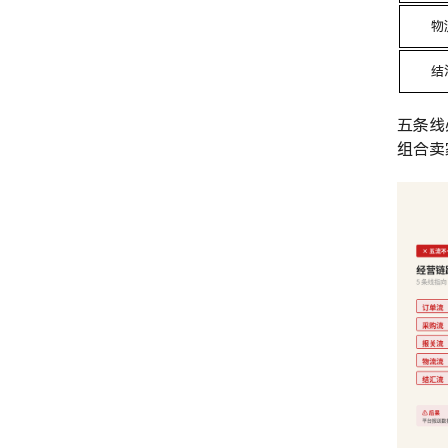
物
结
五条线
组合卖