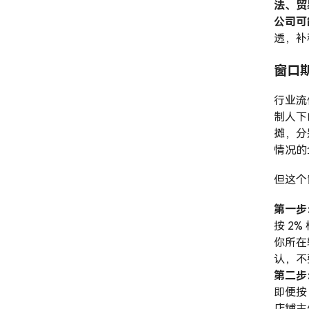
法、贸
公司可
透，补
窗口
行业流
制人下
摊，分
情况的
但这个
第一步
按 2
你所在
认，不
第二步
即便按
店铺主