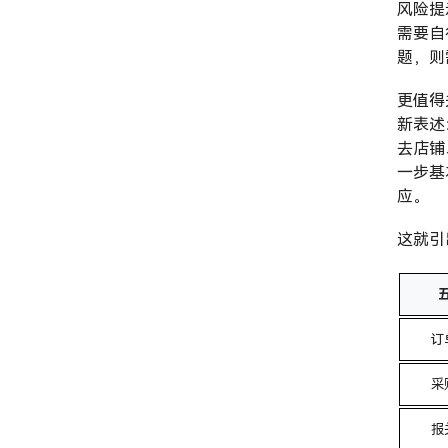
风险提
需要自
题，则
更值得
新表述
去店铺
一步基
应。
这就引
订
采
报