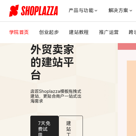
税
务
产品与功能
解决方案
报
送
已
学院首页
创业起步
建站教程
推广运营
跨
适合中国
开
始：
外贸卖家
跨
境
的建站平
卖
台
家
如
何
店匠Shoplazza模板拖拽式
理
建站，更贴合商户一站式出
清
海需求
独
立
站
7天免
建
收
费试
站
用
工