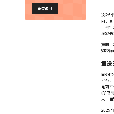
免费试用
这种"
向。真
上号？
卖家最
声明：
财税顾
报送
国务院
平台。亚
电商平
的"店
大，自
202