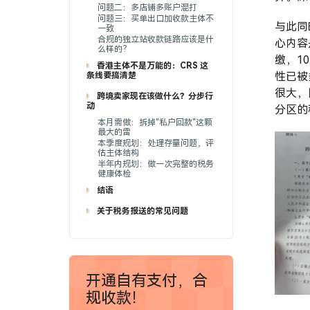
问题二：多店铺多账户混打
问题三：买单出口加收款主体不
与此同
一致
合规的独立站收款链路应该是什
心内容是
么样的？
缴，1
香港主体不是万能的：CRS 这
性已被
条线要搞清楚
很大，
跨境卖家现在该做什么？分步行
动
分区的
本月需做：拆掉"私户回款"这颗
最大的雷
本季度规划：处理存量问题，评
估主体结构
半年内规划：做一次完整的税务
健康体检
结语
关于税务报送的常见问题
开通自有支付，合
规收款！