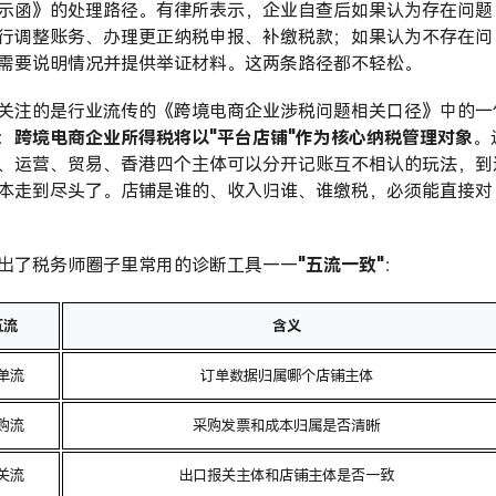
示函》的处理路径。有律所表示，企业自查后如果认为存在问题
行调整账务、办理更正纳税申报、补缴税款；如果认为不存在问
需要说明情况并提供举证材料。这两条路径都不轻松。
关注的是行业流传的《跨境电商企业涉税问题相关口径》中的一
：
跨境电商企业所得税将以"平台店铺"作为核心纳税管理对象
。
、运营、贸易、香港四个主体可以分开记账互不相认的玩法，到
本走到尽头了。店铺是谁的、收入归谁、谁缴税，必须能直接对
出了税务师圈子里常用的诊断工具——
"五流一致"
：
五流
含义
单流
订单数据归属哪个店铺主体
购流
采购发票和成本归属是否清晰
关流
出口报关主体和店铺主体是否一致