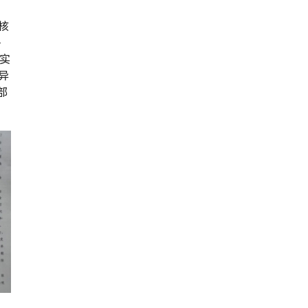
核
补
真实
异
部