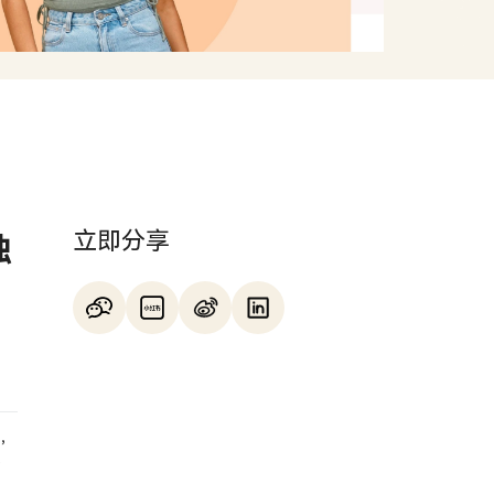
立即分享
独
》，
差