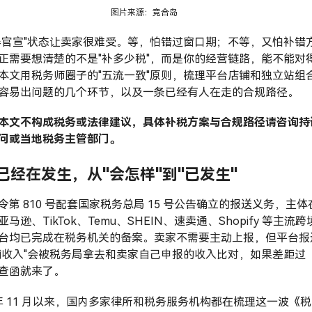
图片来源：竞合岛
半官宣"状态让卖家很难受。等，怕错过窗口期；不等，又怕补错
正需要想清楚的不是"补多少税"，而是你的经营链路，能不能对
本文用税务师圈子的"五流一致"原则，梳理平台店铺和独立站组
容易出问题的几个环节，以及一条已经有人在走的合规路径。
本文不构成税务或法律建议，具体补税方案与合规路径请咨询持
问或当地税务主管部门。
已经在发生，从"会怎样"到"已发生"
令第 810 号配套国家税务总局 15 号公告确立的报送义务，主体
马逊、TikTok、Temu、SHEIN、速卖通、Shopify 等主流跨
台均已完成在税务机关的备案。卖家不需要主动上报，但平台报
铺收入"会被税务局拿去和卖家自己申报的收入比对，如果差距过
查函就来了。
5 年 11 月以来，国内多家律所和税务服务机构都在梳理这一波《