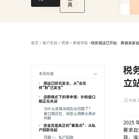
款
具
合
规
问
题？
首页
>
客户支持
>
资源
>
跨境学院
>
税务报送已开始：跨境卖家
税
本页内容
立
报送已经在发生，从"会怎
样"到"已发生"
店群模式下的零申报：补税窗口
作者 店
期正在关闭
为什么该做法现在出问题了？
窗口期还在，但怎么用要分两步
判断
202
资金流是真正的"暴雷点"：从私
要求自
户回款说起
异。深
问题一：私户回款